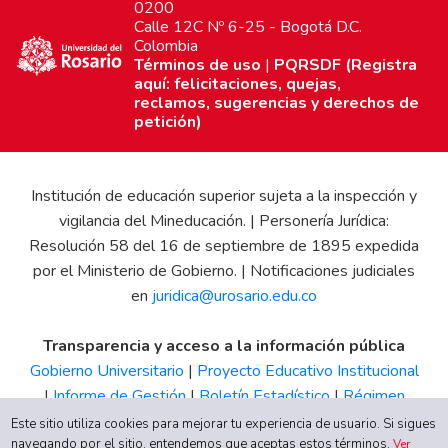
0200
Calle 12C Nº 6-25 - Bogotá D.C.
Colombia
Términos de uso
|
PQRSDF (Registra
aquí: felicitaciones, quejas,
reclamos, sugerencias y derechos de
petición)
Institución de educación superior sujeta a la inspección y
vigilancia del Mineducación. | Personería Jurídica:
Resolución 58 del 16 de septiembre de 1895 expedida
por el Ministerio de Gobierno. | Notificaciones judiciales
en
juridica@urosario.edu.co
Transparencia y acceso a la información pública
Gobierno Universitario
|
Proyecto Educativo Institucional
|
Informe de Gestión
|
Boletín Estadístico
|
Régimen
Tributario
|
Estados Financieros
|
Código de Ética
|
Canal
Este sitio utiliza cookies para mejorar tu experiencia de usuario. Si sigues
navegando por el sitio, entendemos que aceptas estos términos.
de Integridad UR
Ver