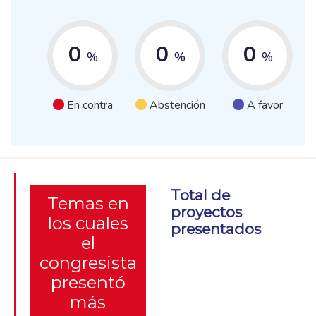
0
0
0
%
%
%
En contra
Abstención
A favor
Total de
Temas en
proyectos
los cuales
presentados
el
congresista
presentó
más