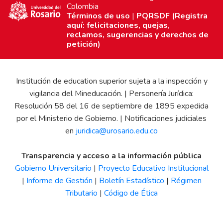
Colombia
Términos de uso
|
PQRSDF (Registra
aquí: felicitaciones, quejas,
reclamos, sugerencias y derechos de
petición)
Institución de education superior sujeta a la inspección y
vigilancia del Mineducación. | Personería Jurídica:
Resolución 58 del 16 de septiembre de 1895 expedida
por el Ministerio de Gobierno. | Notificaciones judiciales
en
juridica@urosario.edu.co
Transparencia y acceso a la información pública
Gobierno Universitario
|
Proyecto Educativo Institucional
|
Informe de Gestión
|
Boletín Estadístico
|
Régimen
Tributario
|
Código de Ética