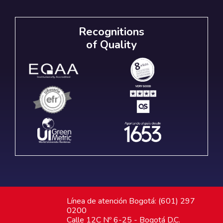
Recognitions
of Quality
Línea de atención Bogotá: (601) 297
0200
Calle 12C Nº 6-25 - Bogotá D.C.