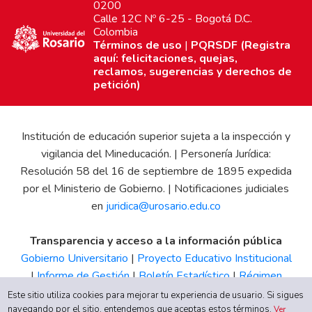
0200
Calle 12C Nº 6-25 - Bogotá D.C.
Colombia
Términos de uso
|
PQRSDF (Registra
aquí: felicitaciones, quejas,
reclamos, sugerencias y derechos de
petición)
Institución de educación superior sujeta a la inspección y
vigilancia del Mineducación. | Personería Jurídica:
Resolución 58 del 16 de septiembre de 1895 expedida
por el Ministerio de Gobierno. | Notificaciones judiciales
en
juridica@urosario.edu.co
Transparencia y acceso a la información pública
Gobierno Universitario
|
Proyecto Educativo Institucional
|
Informe de Gestión
|
Boletín Estadístico
|
Régimen
Tributario
|
Estados Financieros
|
Código de Ética
|
Canal
Este sitio utiliza cookies para mejorar tu experiencia de usuario. Si sigues
navegando por el sitio, entendemos que aceptas estos términos.
de Integridad UR
Ver