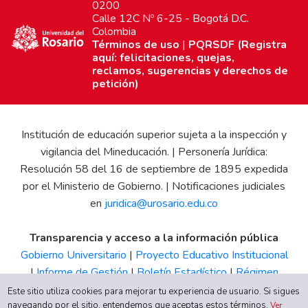
0200
Calle 12C Nº 6-25 - Bogotá D.C.
Colombia
Términos de uso
|
PQRSDF (Registra
aquí: felicitaciones, quejas,
reclamos, sugerencias y derechos de
petición)
Institución de educación superior sujeta a la inspección y
vigilancia del Mineducación. | Personería Jurídica:
Resolución 58 del 16 de septiembre de 1895 expedida
por el Ministerio de Gobierno. | Notificaciones judiciales
en
juridica@urosario.edu.co
Transparencia y acceso a la información pública
Gobierno Universitario
|
Proyecto Educativo Institucional
|
Informe de Gestión
|
Boletín Estadístico
|
Régimen
Tributario
|
Estados Financieros
|
Código de Ética
|
Canal
Este sitio utiliza cookies para mejorar tu experiencia de usuario. Si sigues
navegando por el sitio, entendemos que aceptas estos términos.
de Integridad UR
Ver