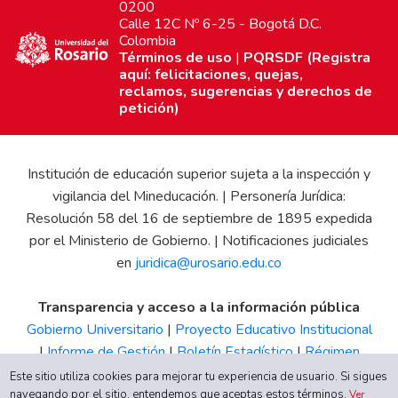
0200
Calle 12C Nº 6-25 - Bogotá D.C.
Colombia
Términos de uso
|
PQRSDF (Registra
aquí: felicitaciones, quejas,
reclamos, sugerencias y derechos de
petición)
Institución de educación superior sujeta a la inspección y
vigilancia del Mineducación. | Personería Jurídica:
Resolución 58 del 16 de septiembre de 1895 expedida
por el Ministerio de Gobierno. | Notificaciones judiciales
en
juridica@urosario.edu.co
Transparencia y acceso a la información pública
Gobierno Universitario
|
Proyecto Educativo Institucional
|
Informe de Gestión
|
Boletín Estadístico
|
Régimen
Tributario
|
Estados Financieros
|
Código de Ética
|
Canal
Este sitio utiliza cookies para mejorar tu experiencia de usuario. Si sigues
navegando por el sitio, entendemos que aceptas estos términos.
de Integridad UR
Ver