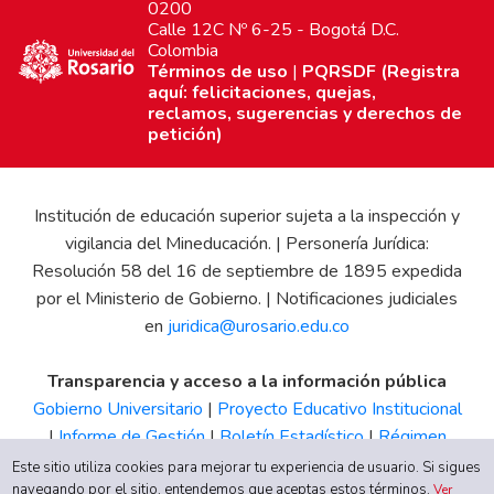
0200
Calle 12C Nº 6-25 - Bogotá D.C.
Colombia
Términos de uso
|
PQRSDF (Registra
aquí: felicitaciones, quejas,
reclamos, sugerencias y derechos de
petición)
Institución de educación superior sujeta a la inspección y
vigilancia del Mineducación. | Personería Jurídica:
Resolución 58 del 16 de septiembre de 1895 expedida
por el Ministerio de Gobierno. | Notificaciones judiciales
en
juridica@urosario.edu.co
Transparencia y acceso a la información pública
Gobierno Universitario
|
Proyecto Educativo Institucional
|
Informe de Gestión
|
Boletín Estadístico
|
Régimen
Tributario
|
Estados Financieros
|
Código de Ética
|
Canal
Este sitio utiliza cookies para mejorar tu experiencia de usuario. Si sigues
navegando por el sitio, entendemos que aceptas estos términos.
de Integridad UR
Ver