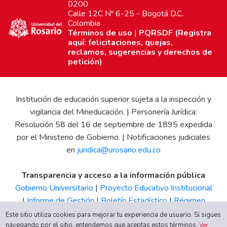
0200
Calle 12C Nº 6-25 - Bogotá D.C.
Colombia
Términos de uso
|
PQRSDF (Registra
aquí: felicitaciones, quejas,
reclamos, sugerencias y derechos de
petición)
Institución de educación superior sujeta a la inspección y
vigilancia del Mineducación. | Personería Jurídica:
Resolución 58 del 16 de septiembre de 1895 expedida
por el Ministerio de Gobierno. | Notificaciones judiciales
en
juridica@urosario.edu.co
Transparencia y acceso a la información pública
Gobierno Universitario
|
Proyecto Educativo Institucional
|
Informe de Gestión
|
Boletín Estadístico
|
Régimen
Tributario
|
Estados Financieros
|
Código de Ética
|
Canal
Este sitio utiliza cookies para mejorar tu experiencia de usuario. Si sigues
navegando por el sitio, entendemos que aceptas estos términos.
de Integridad UR
Ver