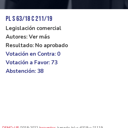
PL S 63/18 C 211/19
Legislación comercial
Autores: Ver más
Resultado: No aprobado
Votación en Contra: 0
Votación a Favor: 73
Abstención: 38
DEMO-UR
2018-2022
proyectos
senado
pl-s-6318-c-21119