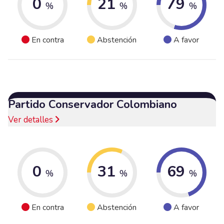
0
21
79
%
%
%
En contra
Abstención
A favor
Partido Conservador Colombiano
Ver detalles
0
31
69
%
%
%
En contra
Abstención
A favor