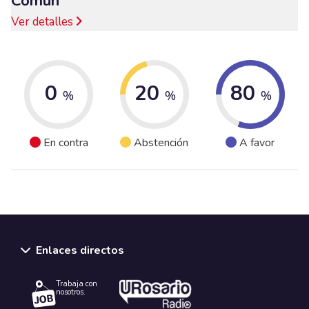
Común
Ver detalles
0
20
80
%
%
%
En contra
Abstención
A favor
Enlaces directos
Trabaja con
nosotros.