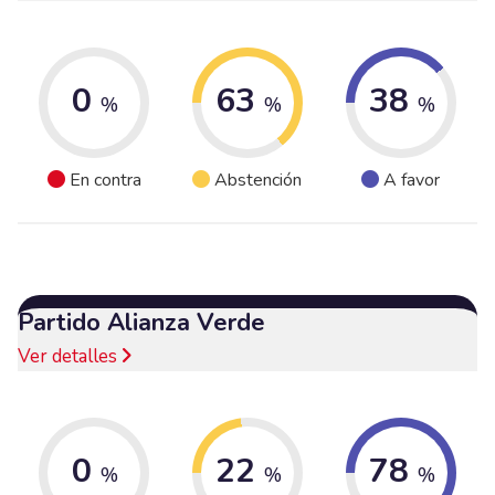
0
63
38
%
%
%
En contra
Abstención
A favor
Partido Alianza Verde
Ver detalles
0
22
78
%
%
%