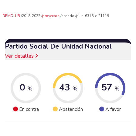
DEMO-UR
2018-2022
proyectos
senado
pl-s-6318-c-21119
Partido Social De Unidad Nacional
Ver detalles
0
43
57
%
%
%
En contra
Abstención
A favor