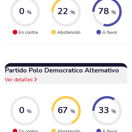
0
22
78
%
%
%
En contra
Abstención
A favor
Partido Polo Democratico Alternativo
Ver detalles
0
67
33
%
%
%
En contra
Abstención
A favor