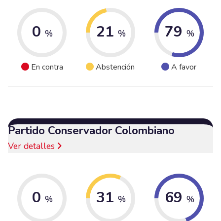
0
21
79
%
%
%
En contra
Abstención
A favor
Partido Conservador Colombiano
Ver detalles
0
31
69
%
%
%