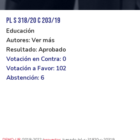
PL S 318/20 C 203/19
Educación
Autores: Ver más
Resultado: Aprobado
Votación en Contra: 0
Votación a Favor: 102
Abstención: 6
DEMO-UR
2018-2022
proyectos
senado
pl-s-31820-c-20319