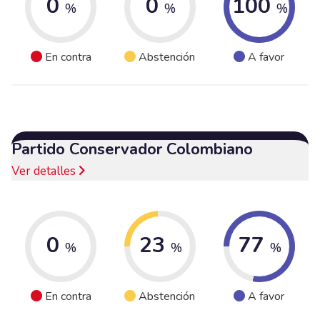
0
0
100
%
%
%
En contra
Abstención
A favor
Partido Conservador Colombiano
Ver detalles
0
23
77
%
%
%
En contra
Abstención
A favor