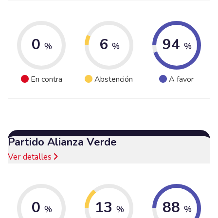
0
6
94
%
%
%
En contra
Abstención
A favor
Partido Alianza Verde
Ver detalles
0
13
88
%
%
%