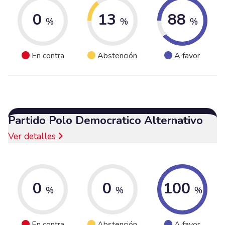
0
13
88
%
%
%
En contra
Abstención
A favor
Partido Polo Democratico Alternativo
Ver detalles
0
0
100
%
%
%
En contra
Abstención
A favor