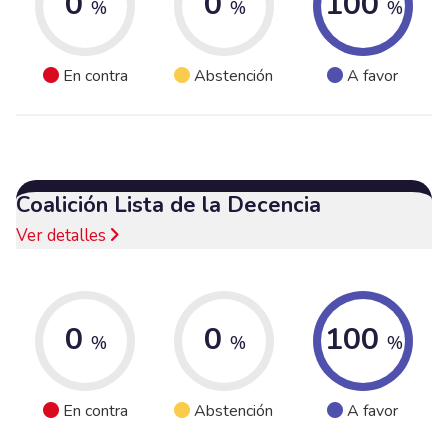
0
0
100
%
%
%
En contra
Abstención
A favor
Coalición Lista de la Decencia
Ver detalles
0
0
100
%
%
%
En contra
Abstención
A favor