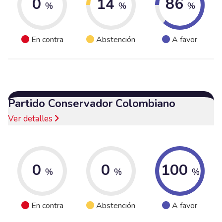
0
14
86
%
%
%
En contra
Abstención
A favor
Partido Conservador Colombiano
Ver detalles
0
0
100
%
%
%
En contra
Abstención
A favor