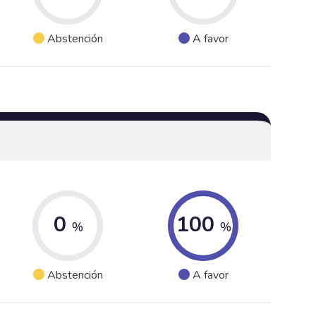
Abstención
A favor
0
100
%
%
Abstención
A favor