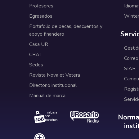
Profesores
Idioma
Egresados
Winter
Portafolio de becas, descuentos y
Servi
apoyo financiero
Casa UR
Gestió
CRAI
Correo
Sedes
SIAR
Revista Nova et Vetera
Campus
Directorio institucional
Regist
Manual de marca
Servici
Trabaja
Norm
Normat
con
nosotros.
inst