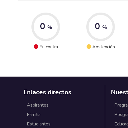
0
0
%
%
En contra
Abstención
Enlaces directos
Nuest
Aspirantes
Pregr
Familia
Posgr
Estudiantes
Educac