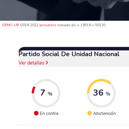
DEMO-UR
2018-2022
proyectos
senado
pl-s-19519-c-50120
Partido Social De Unidad Nacional
Ver detalles
7
36
%
%
En contra
Abstención