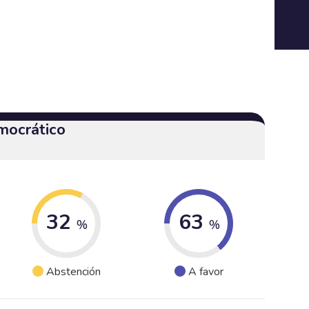
mocrático
32
63
%
%
Abstención
A favor