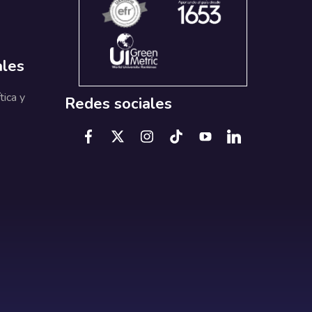
ales
tica y
Redes sociales