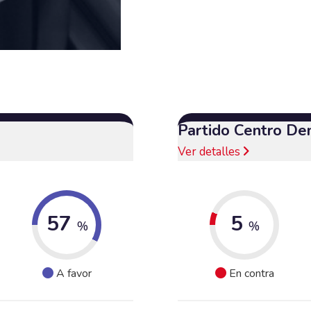
Partido Centro De
Ver detalles
57
5
%
%
A favor
En contra