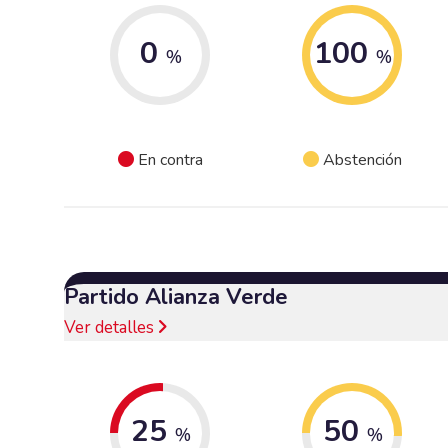
0
100
%
%
En contra
Abstención
Partido Alianza Verde
Ver detalles
25
50
%
%