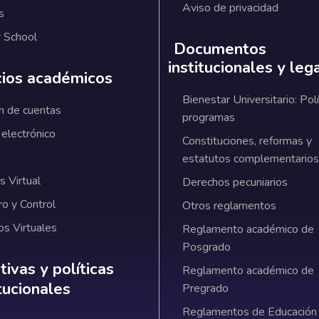
Aviso de privacidad
s
 School
Documentos
institucionales y leg
cios académicos
Bienestar Universitario: Polí
n de cuentas
programas
 electrónico
Constituciones, reformas y
estatutos complementarios
 Virtual
Derechos pecuniarios
ro y Control
Otros reglamentos
os Virtuales
Reglamento académico de
Posgrado
ativas y políticas institucionales
ivas y políticas
Reglamento académico de
itucionales
Pregrado
Reglamentos de Educación