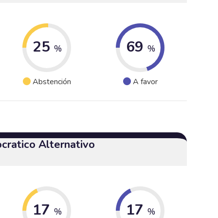
25
69
%
%
Abstención
A favor
cratico Alternativo
17
17
%
%