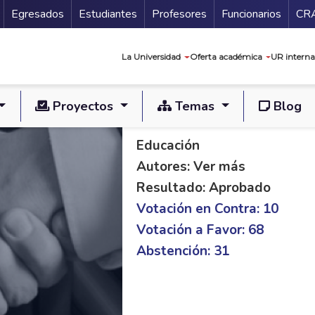
Secundario
Gu
Egresados
Estudiantes
Profesores
Funcionarios
CR
Navegación prin
La Universidad
Oferta académica
UR interna
Proyectos
Temas
Blog
PL S 195/19 C 501/
Educación
Autores: Ver más
Resultado: Aprobado
Votación en Contra: 10
Votación a Favor: 68
Abstención: 31