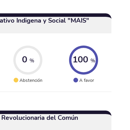
tivo Indigena y Social "MAIS"
0
100
%
%
Abstención
A favor
a Revolucionaria del Común