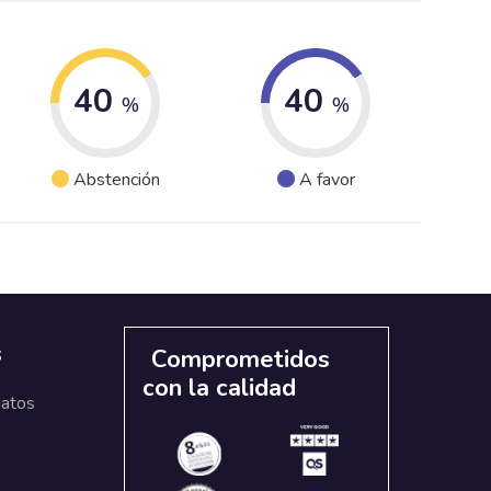
40
40
%
%
Abstención
A favor
s
Comprometidos
con la calidad
datos