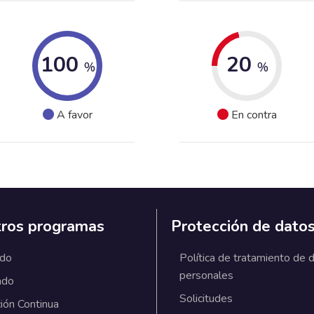
100
20
%
%
A favor
En contra
ros programas
Protección de dato
ado
Política de tratamiento de 
personales
ado
Solicitudes
ión Continua