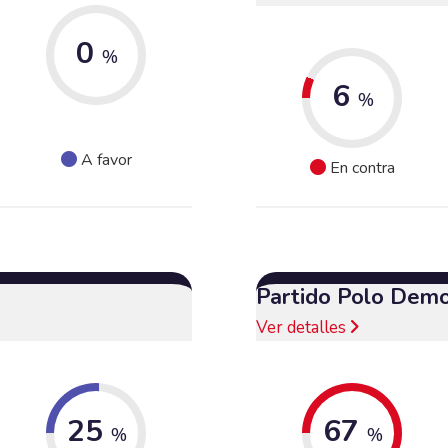
0
%
6
%
A favor
En contra
Partido Polo Demo
Ver detalles
25
67
%
%