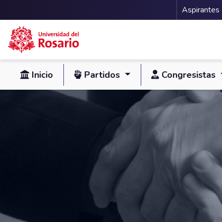
Menu 
Aspirantes
Pasar al contenido principal
Inicio
Partidos
Congresistas