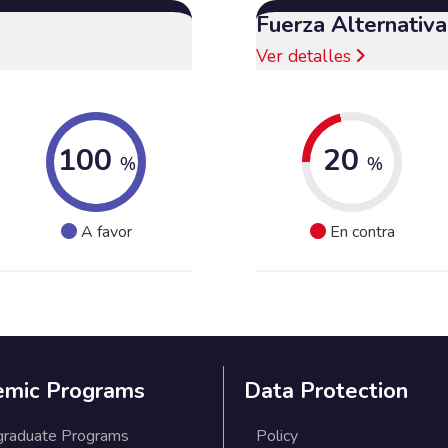
Fuerza Alternativ
Ver detalles
100
20
%
%
A favor
En contra
emic Programs
Data Protection
graduate Programs
Policy