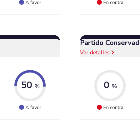
A favor
En contra
Partido Conservad
Ver detalles
50
0
%
%
A favor
En contra