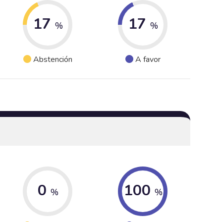
17
17
%
%
Abstención
A favor
0
100
%
%