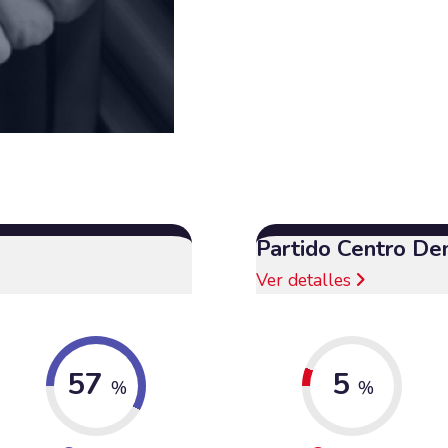
Partido Centro De
Ver detalles
57
5
%
%