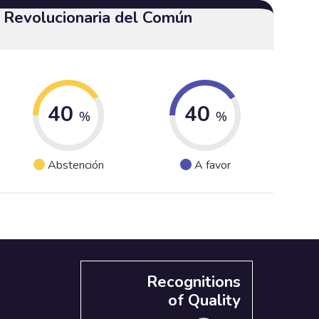
a Revolucionaria del Común
40
40
%
%
Abstención
A favor
Recognitions
of Quality