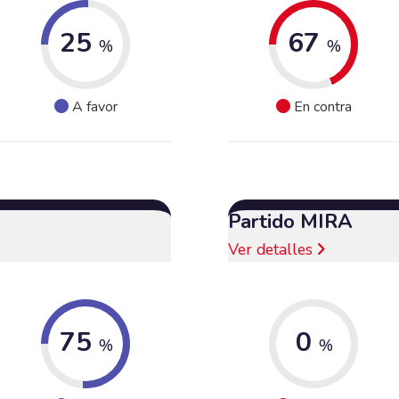
25
67
%
%
A favor
En contra
Partido MIRA
Ver detalles
75
0
%
%