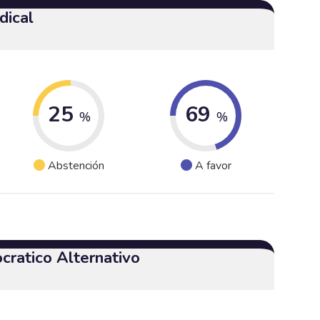
dical
25
69
%
%
Abstención
A favor
cratico Alternativo