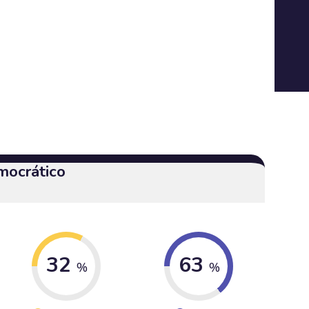
mocrático
32
63
%
%