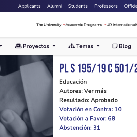
Menu Secundario
Applicants
Alumni
Students
Professors
Offici
Navegación princip
The University
Academic Programs
UR international
Proyectos
Temas
Blog
PL S 195/19 C 501/
Educación
Autores: Ver más
Resultado: Aprobado
Votación en Contra: 10
Votación a Favor: 68
Abstención: 31