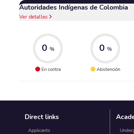
Autoridades Indígenas de Colombia
Ver detalles
0
0
%
%
En contra
Abstención
Direct links
Acad
Applicants
Under