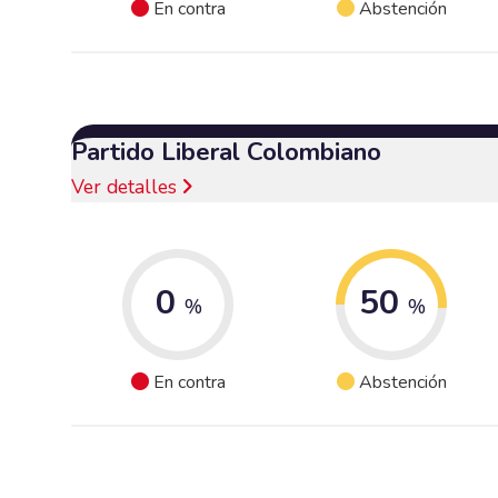
En contra
Abstención
Partido Liberal Colombiano
Ver detalles
0
50
%
%
En contra
Abstención