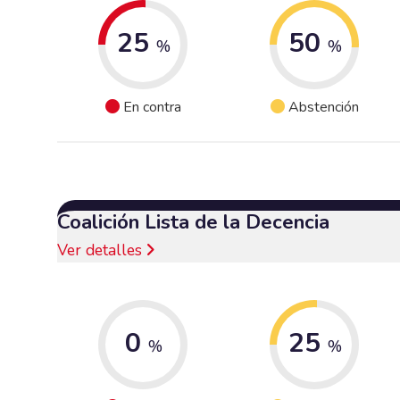
25
50
%
%
En contra
Abstención
Coalición Lista de la Decencia
Ver detalles
0
25
%
%