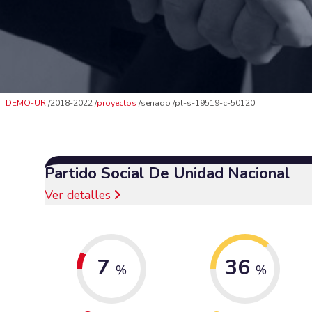
DEMO-UR
2018-2022
proyectos
senado
pl-s-19519-c-50120
Partido Social De Unidad Nacional
Ver detalles
7
36
%
%