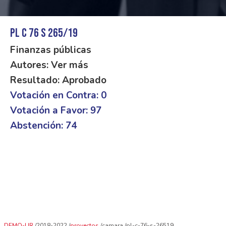
PL C 76 S 265/19
Finanzas públicas
Autores: Ver más
Resultado: Aprobado
Votación en Contra: 0
Votación a Favor: 97
Abstención: 74
DEMO-UR
2018-2022
proyectos
camara
pl-c-76-s-26519