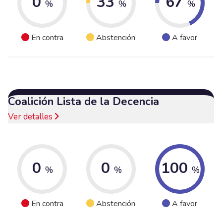
0
33
67
%
%
%
En contra
Abstención
A favor
Coalición Lista de la Decencia
Ver detalles
0
0
100
%
%
%
En contra
Abstención
A favor