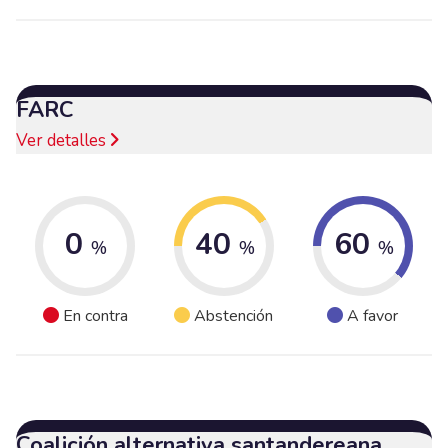
FARC
Ver detalles
0
40
60
%
%
%
En contra
Abstención
A favor
Coalición alternativa santandereana