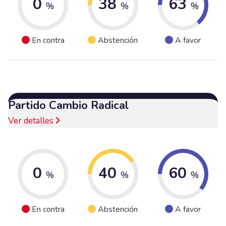
0
38
63
%
%
%
En contra
Abstención
A favor
Partido Cambio Radical
Ver detalles
0
40
60
%
%
%
En contra
Abstención
A favor