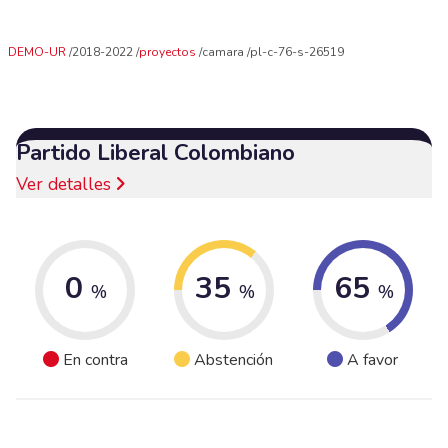
DEMO-UR
2018-2022
proyectos
camara
pl-c-76-s-26519
Partido Liberal Colombiano
Ver detalles
0
35
65
%
%
%
En contra
Abstención
A favor