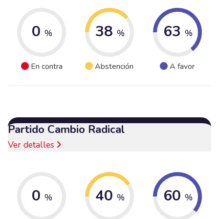
0
38
63
%
%
%
En contra
Abstención
A favor
Partido Cambio Radical
Ver detalles
0
40
60
%
%
%