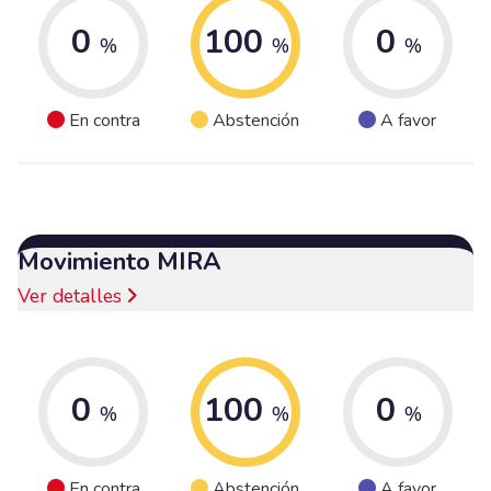
0
100
0
%
%
%
En contra
Abstención
A favor
Movimiento MIRA
Ver detalles
0
100
0
%
%
%
En contra
Abstención
A favor