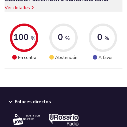
Ver detalles
100
0
0
%
%
%
En contra
Abstención
A favor
Enlaces directos
Trabaja con
nosotros.