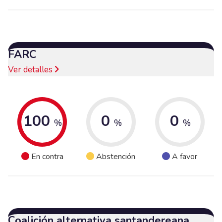
FARC
Ver detalles
100
0
0
%
%
%
En contra
Abstención
A favor
Coalición alternativa santandereana