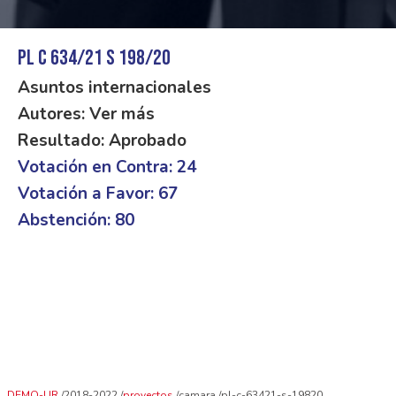
PL C 634/21 S 198/20
Asuntos internacionales
Autores: Ver más
Resultado: Aprobado
Votación en Contra: 24
Votación a Favor: 67
Abstención: 80
DEMO-UR
2018-2022
proyectos
camara
pl-c-63421-s-19820