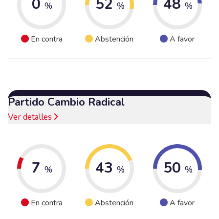
0
52
48
%
%
%
En contra
Abstención
A favor
Partido Cambio Radical
Ver detalles
7
43
50
%
%
%
En contra
Abstención
A favor