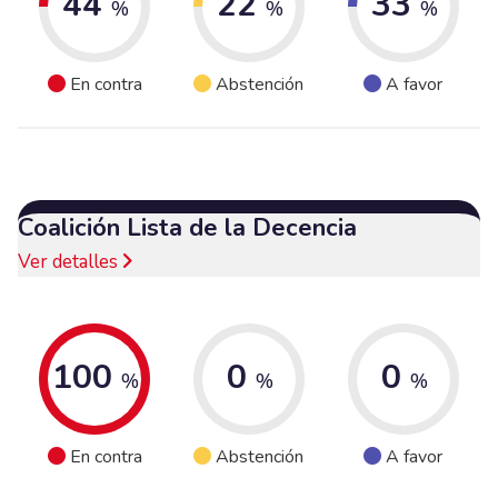
44
22
33
%
%
%
En contra
Abstención
A favor
Coalición Lista de la Decencia
Ver detalles
100
0
0
%
%
%
En contra
Abstención
A favor