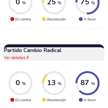
0
25
75
%
%
%
En contra
Abstención
A favor
Partido Cambio Radical
Ver detalles
0
13
87
%
%
%
En contra
Abstención
A favor