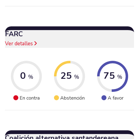
FARC
Ver detalles
0
25
75
%
%
%
En contra
Abstención
A favor
Coalición alternativa santandereana