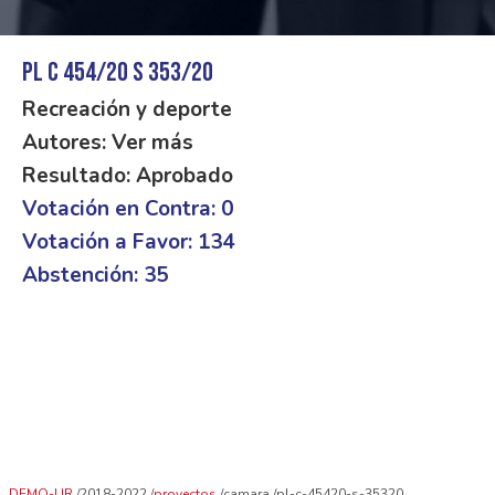
PL C 454/20 S 353/20
Recreación y deporte
Autores: Ver más
Resultado: Aprobado
Votación en Contra: 0
Votación a Favor: 134
Abstención: 35
DEMO-UR
2018-2022
proyectos
camara
pl-c-45420-s-35320