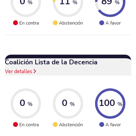
0
11
89
%
%
%
En contra
Abstención
A favor
Coalición Lista de la Decencia
Ver detalles
0
0
100
%
%
%
En contra
Abstención
A favor