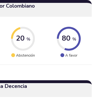
or Colombiano
20
80
%
%
Abstención
A favor
 la Decencia