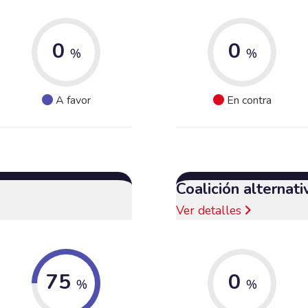
0
0
%
%
A favor
En contra
Coalición alternat
Ver detalles
75
0
%
%