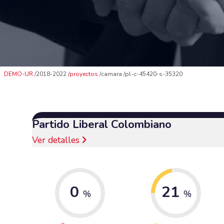
DEMO-UR
2018-2022
proyectos
camara
pl-c-45420-s-35320
Partido Liberal Colombiano
Ver detalles
0
21
%
%