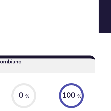
olombiano
0
100
%
%