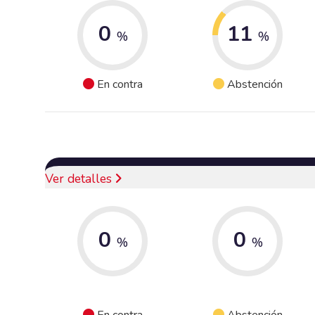
0
11
%
%
En contra
Abstención
Ver detalles
0
0
%
%
En contra
Abstención