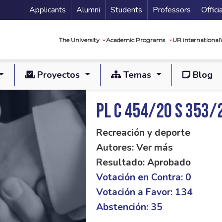
Menu Secundario
Applicants
Alumni
Students
Professors
Offici
Navegación princip
The University
Academic Programs
UR international
Proyectos
Temas
Blog
PL C 454/20 S 353/
Recreación y deporte
Autores: Ver más
Resultado: Aprobado
Votación en Contra: 0
Votación a Favor: 134
Abstención: 35