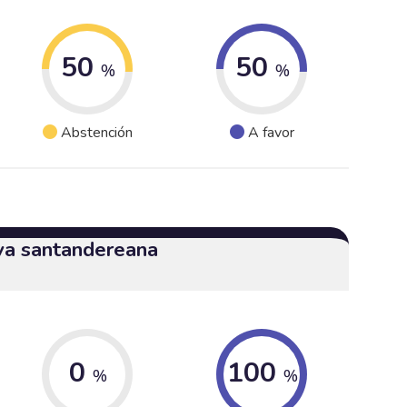
50
50
%
%
Abstención
A favor
iva santandereana
0
100
%
%