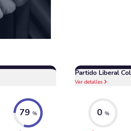
Partido Liberal C
Ver detalles
79
0
%
%