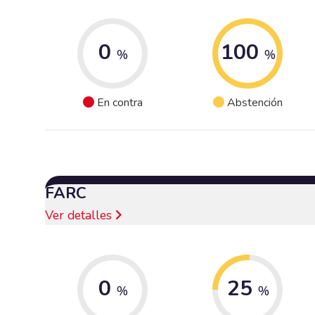
0
100
%
%
En contra
Abstención
FARC
Ver detalles
0
25
%
%