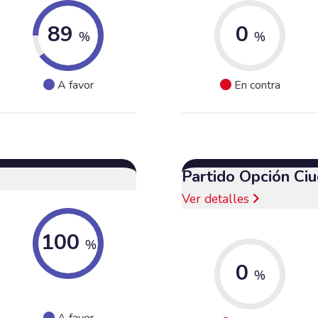
89
0
%
%
A favor
En contra
Partido Opción Ci
Ver detalles
100
%
0
%
A favor