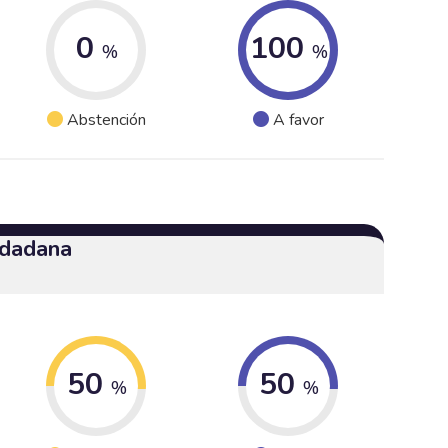
0
100
%
%
Abstención
A favor
udadana
50
50
%
%