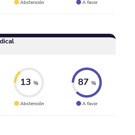
Abstención
A favor
dical
13
87
%
%
Abstención
A favor