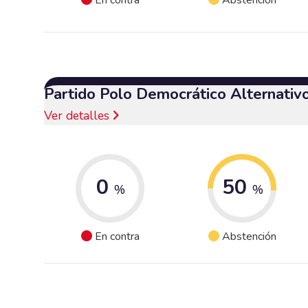
Partido Polo Democrático Alternativ
Ver detalles
0
50
%
%
En contra
Abstención