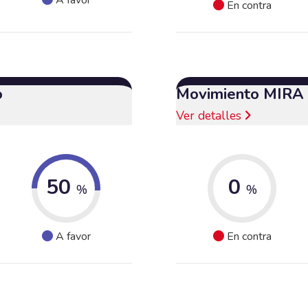
En contra
o
Movimiento MIRA
Ver detalles
50
0
%
%
A favor
En contra