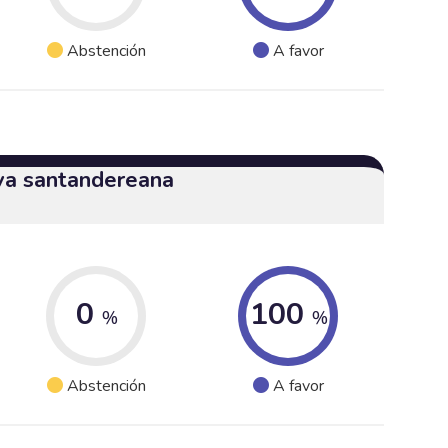
Abstención
A favor
iva santandereana
0
100
%
%
Abstención
A favor