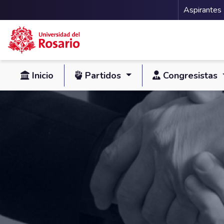
Menu 
Aspirantes
Pasar al contenido principal
Inicio
Partidos
Congresistas