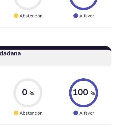
Abstención
A favor
udadana
0
100
%
%
Abstención
A favor