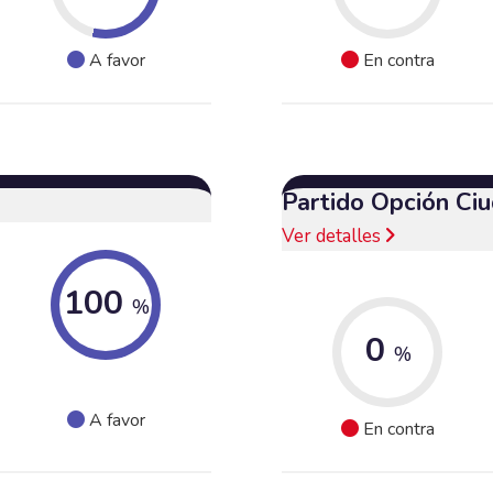
A favor
En contra
Partido Opción Ci
Ver detalles
100
%
0
%
A favor
En contra