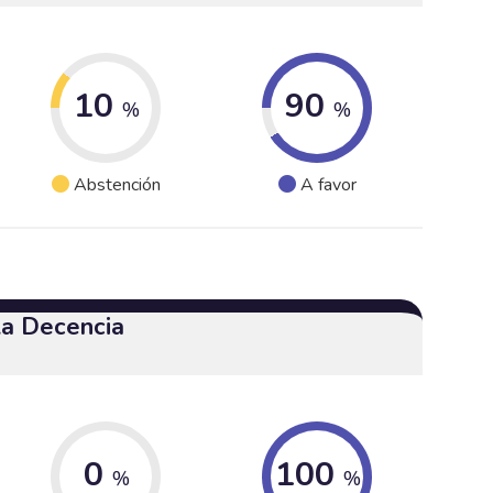
10
90
%
%
Abstención
A favor
 la Decencia
0
100
%
%