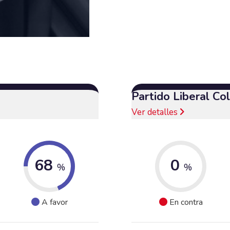
Partido Liberal C
Ver detalles
68
0
%
%
A favor
En contra