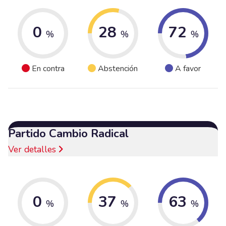
0
28
72
%
%
%
En contra
Abstención
A favor
Partido Cambio Radical
Ver detalles
0
37
63
%
%
%