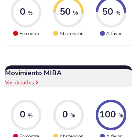
0
50
50
%
%
%
En contra
Abstención
A favor
Movimiento MIRA
Ver detalles
0
0
100
%
%
%
En contra
Abstención
A favor