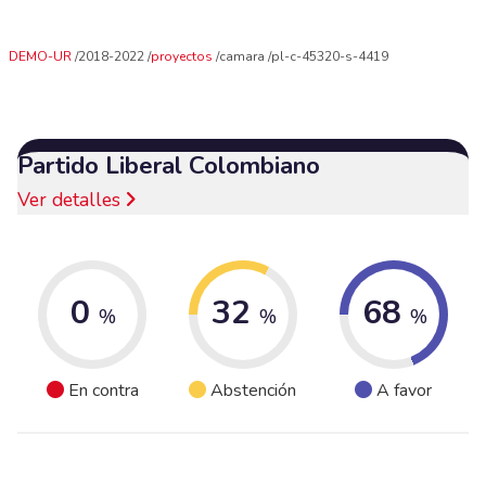
DEMO-UR
2018-2022
proyectos
camara
pl-c-45320-s-4419
Partido Liberal Colombiano
Ver detalles
0
32
68
%
%
%
En contra
Abstención
A favor