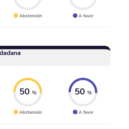
Abstención
A favor
udadana
50
50
%
%
Abstención
A favor