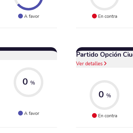
A favor
En contra
Partido Opción Ci
Ver detalles
0
%
0
%
A favor
En contra