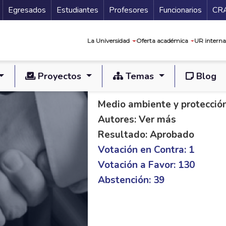
Secundario
Gu
Egresados
Estudiantes
Profesores
Funcionarios
CR
Navegación prin
La Universidad
Oferta académica
UR interna
Proyectos
Temas
Blog
PL C 45/20 S 484/2
Medio ambiente y protecció
Autores: Ver más
Resultado: Aprobado
Votación en Contra: 1
Votación a Favor: 130
Abstención: 39