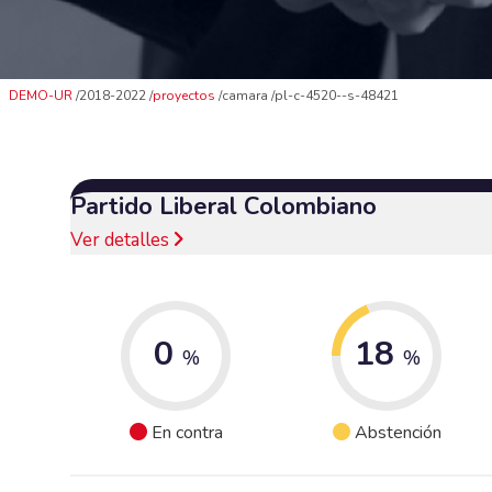
DEMO-UR
2018-2022
proyectos
camara
pl-c-4520--s-48421
Partido Liberal Colombiano
Ver detalles
0
18
%
%
En contra
Abstención