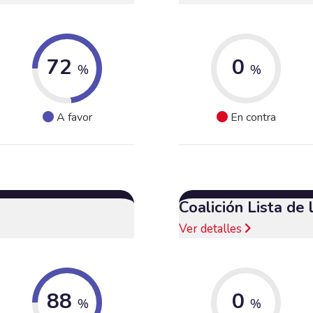
72
0
%
%
A favor
En contra
Coalición Lista de
Ver detalles
88
0
%
%