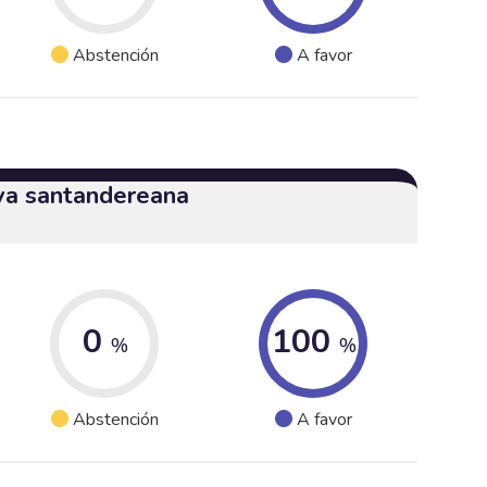
Abstención
A favor
iva santandereana
0
100
%
%
Abstención
A favor