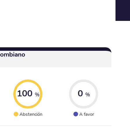
olombiano
100
0
%
%
Abstención
A favor