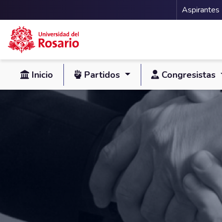
Menu 
Aspirantes
Pasar al contenido principal
Inicio
Partidos
Congresistas