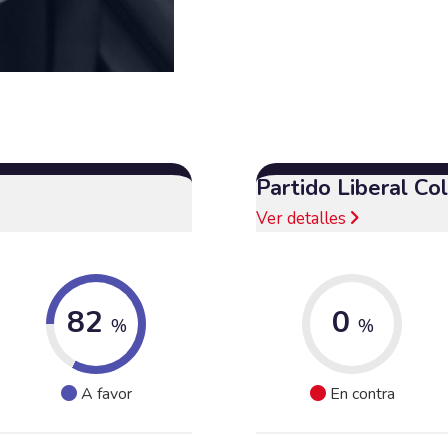
Partido Liberal C
Ver detalles
82
0
%
%
A favor
En contra