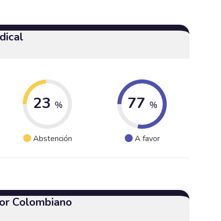
dical
23
77
%
%
Abstención
A favor
or Colombiano