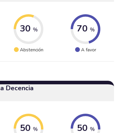
30
70
%
%
Abstención
A favor
 la Decencia
50
50
%
%