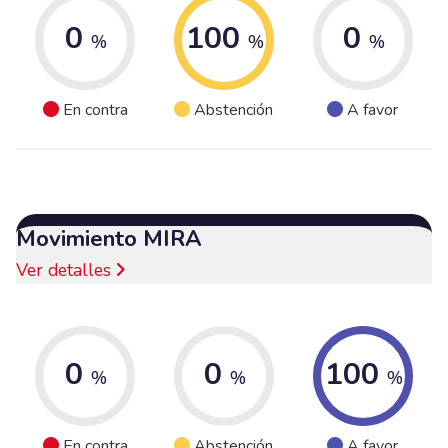
0
100
0
%
%
%
En contra
Abstención
A favor
Movimiento MIRA
Ver detalles
0
0
100
%
%
%
En contra
Abstención
A favor