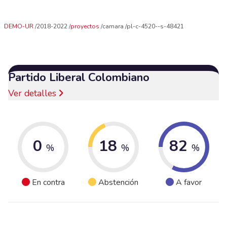
DEMO-UR
2018-2022
proyectos
camara
pl-c-4520--s-48421
Partido Liberal Colombiano
Ver detalles
0
18
82
%
%
%
En contra
Abstención
A favor