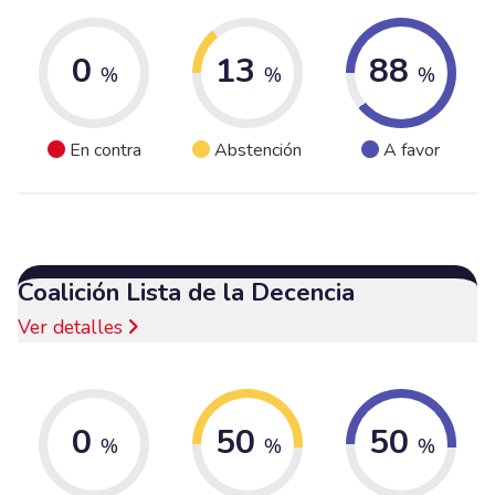
0
13
88
%
%
%
En contra
Abstención
A favor
Coalición Lista de la Decencia
Ver detalles
0
50
50
%
%
%