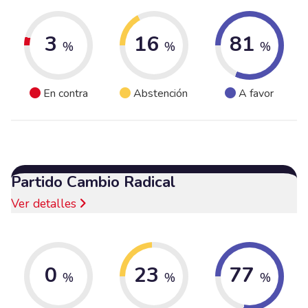
3
16
81
%
%
%
En contra
Abstención
A favor
Partido Cambio Radical
Ver detalles
0
23
77
%
%
%