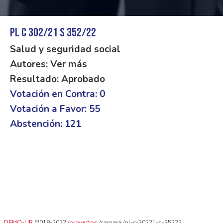
PL C 302/21 S 352/22
Salud y seguridad social
Autores: Ver más
Resultado: Aprobado
Votación en Contra: 0
Votación a Favor: 55
Abstención: 121
DEMO-UR
2018-2022
proyectos
camara
pl-c-30221-s-35222