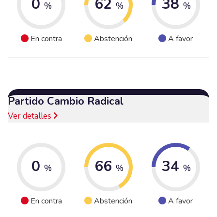
0
62
38
%
%
%
En contra
Abstención
A favor
Partido Cambio Radical
Ver detalles
0
66
34
%
%
%
En contra
Abstención
A favor