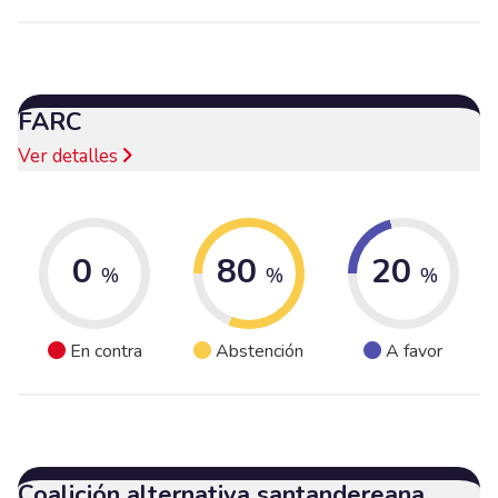
FARC
Ver detalles
0
80
20
%
%
%
En contra
Abstención
A favor
Coalición alternativa santandereana