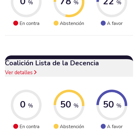
0
78
22
%
%
%
En contra
Abstención
A favor
Coalición Lista de la Decencia
Ver detalles
0
50
50
%
%
%
En contra
Abstención
A favor