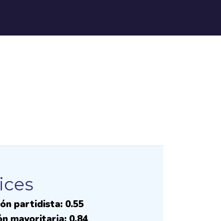
ices
ón partidista: 0.55
ón mayoritaria: 0.84