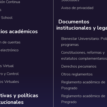
ión Continua
Aviso de privacidad
s
 School
Documentos
institucionales y leg
cios académicos
Bienestar Universitario: Polí
n de cuentas
programas
 electrónico
Constituciones, reformas y
estatutos complementarios
 Virtual
Derechos pecuniarios
ro y Control
Otros reglamentos
os Virtuales
Reglamento académico de
Posgrado
ativas y políticas institucionales
ivas y políticas
Reglamento académico de
itucionales
Pregrado