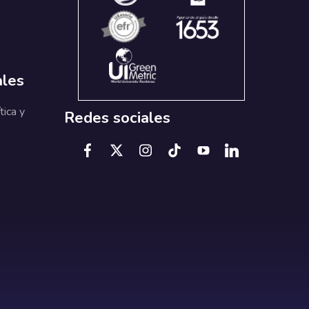
ales
tica y
Redes sociales