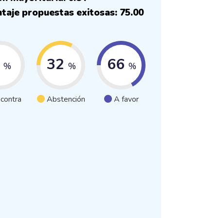
taje propuestas exitosas: 75.00
1
32
66
%
%
%
 contra
Abstención
A favor