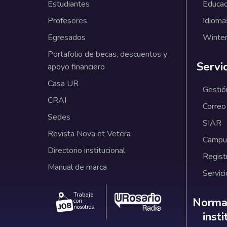
Estudiantes
Educac
Profesores
Idioma
Egresados
Winter
Portafolio de becas, descuentos y
Servi
apoyo financiero
Casa UR
Gestió
CRAI
Correo
Sedes
SIAR
Revista Nova et Vetera
Campus
Directorio institucional
Regist
Manual de marca
Servici
Trabaja
Norm
Normat
con
nosotros.
inst