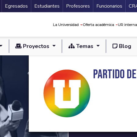
Secundario
Gu
Egresados
Estudiantes
Profesores
Funcionarios
CR
Navegación prin
La Universidad
Oferta académica
UR interna
Proyectos
Temas
Blog
Partido de