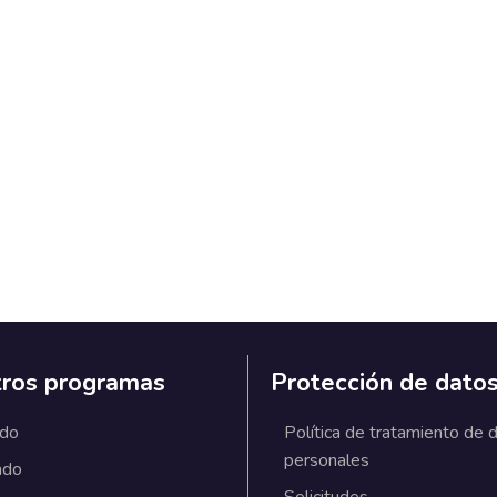
ros programas
Protección de dato
ado
Política de tratamiento de 
personales
ado
Solicitudes