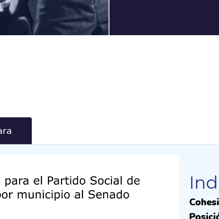
ra
Ind
Cohesi
Posici