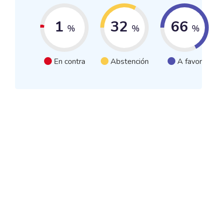
1
32
66
%
%
%
En contra
Abstención
A favor