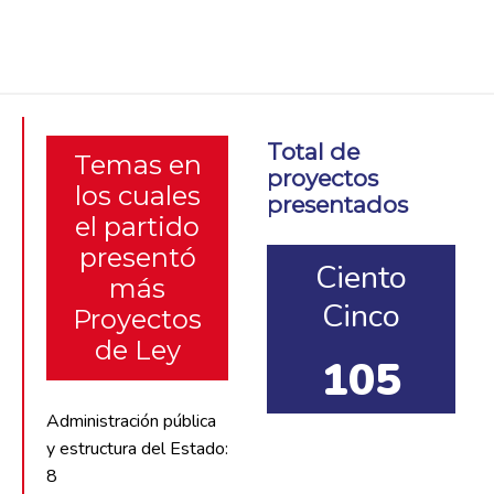
Total de
Temas en
proyectos
los cuales
presentados
el partido
presentó
Ciento
más
Cinco
Proyectos
de Ley
105
Administración pública
y estructura del Estado:
8