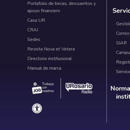
Portafolio de becas, descuentos y
Servi
apoyo financiero
Casa UR
Gestió
CRAI
Correo
Sedes
SIAR
Revista Nova et Vetera
Campus
Directorio institucional
Regist
Manual de marca
Servici
Trabaja
Norm
Normat
con
nosotros.
inst