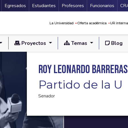
Secundario
Gu
Egresados
Estudiantes
Profesores
Funcionarios
CR
Navegación prin
La Universidad
Oferta académica
UR interna
Proyectos
Temas
Blog
Roy Leonardo Barrera
Partido de la U
Senador