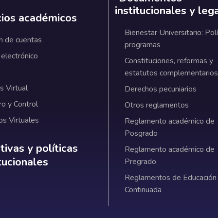
institucionales y leg
cios académicos
Bienestar Universitario: Polí
n de cuentas
programas
 electrónico
Constituciones, reformas y
estatutos complementarios
 Virtual
Derechos pecuniarios
ro y Control
Otros reglamentos
os Virtuales
Reglamento académico de
Posgrado
ativas y políticas institucionales
ivas y políticas
Reglamento académico de
itucionales
Pregrado
Reglamentos de Educación
Continuada