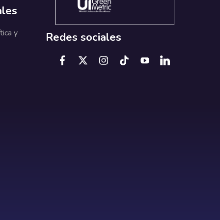
ales
tica y
Redes sociales