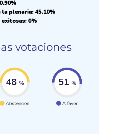
50.90%
 la plenaria: 45.10%
 exitosas: 0%
las votaciones
48
51
%
%
Abstención
A favor