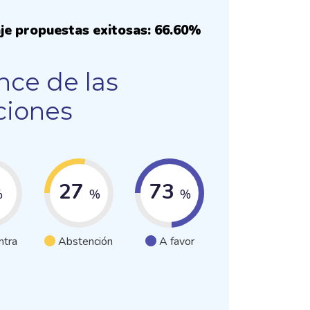
je propuestas exitosas: 66.60%
nce de las
ciones
27
73
%
%
%
ntra
Abstención
A favor