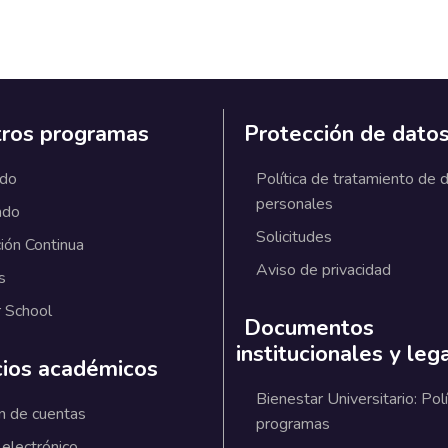
ros programas
Protección de dato
ado
Política de tratamiento de 
personales
ado
Solicitudes
ión Continua
Aviso de privacidad
s
 School
Documentos
institucionales y leg
cios académicos
Bienestar Universitario: Polí
n de cuentas
programas
 electrónico