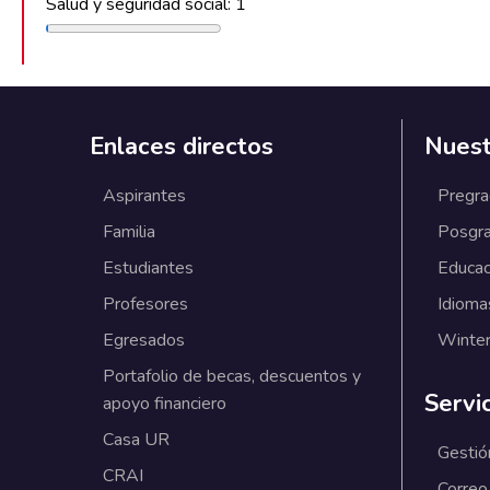
Salud y seguridad social: 1
Enlaces directos
Nuest
Aspirantes
Pregr
Familia
Posgr
Estudiantes
Educac
Profesores
Idioma
Egresados
Winter
Portafolio de becas, descuentos y
Servi
apoyo financiero
Casa UR
Gestió
CRAI
Correo