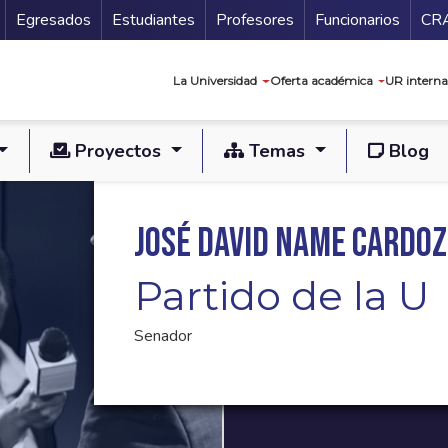
Secundario
Gu
Egresados
Estudiantes
Profesores
Funcionarios
CR
Navegación prin
La Universidad
Oferta académica
UR interna
Proyectos
Temas
Blog
José David Name Cardo
Partido de la U
Senador