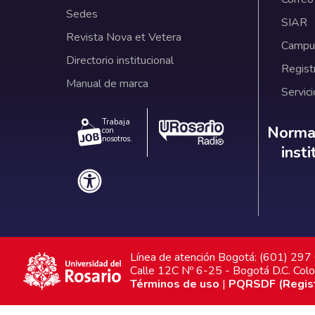
Sedes
SIAR
Revista Nova et Vetera
Campus
Directorio institucional
Regist
Manual de marca
Servici
Trabaja
Norm
Normat
con
nosotros.
inst
Línea de atención Bogotá: (601) 29
Calle 12C Nº 6-25 - Bogotá D.C. Col
Términos de uso
|
PQRSDF (Registr