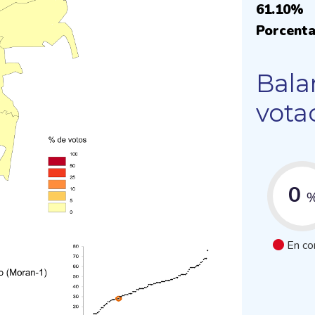
61.10%
Porcenta
Bala
vota
0
En co