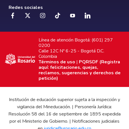
Redes sociales
Línea de atención Bogotá: (601) 297
0200
Calle 12C Nº 6-25 - Bogotá D.C.
Colombia
Términos de uso
|
PQRSDF (Registra
aquí: felicitaciones, quejas,
reclamos, sugerencias y derechos de
petición)
Institución de educación superior sujeta a la inspección y
vigilancia del Mineducación. | Personería Jurídica:
Resolución 58 del 16 de septiembre de 1895 expedida
por el Ministerio de Gobierno. | Notificaciones judiciales
en
juridica@urosario.edu.co