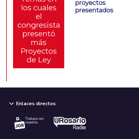
proyectos
los cuales
presentados
el
congresista
presentó
más
Proyectos
de Ley
Enlaces directos
Trabaja con
nosotros.