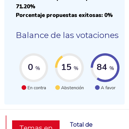
71.20%
Porcentaje propuestas exitosas: 0%
Balance de las votaciones
0
15
84
%
%
%
En contra
Abstención
A favor
Total de
Temas en