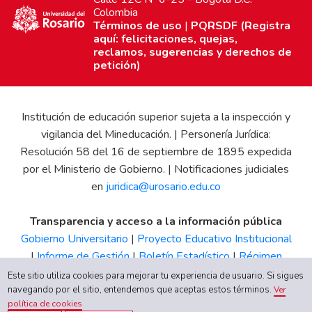
Colombia
Términos de uso
|
PQRSDF (Registra
aquí: felicitaciones, quejas,
reclamos, sugerencias y derechos de
petición)
Institución de educación superior sujeta a la inspección y
vigilancia del Mineducación. | Personería Jurídica:
Resolución 58 del 16 de septiembre de 1895 expedida
por el Ministerio de Gobierno. | Notificaciones judiciales
en
juridica@urosario.edu.co
Transparencia y acceso a la información pública
Gobierno Universitario
|
Proyecto Educativo Institucional
|
Informe de Gestión
|
Boletín Estadístico
|
Régimen
Tributario
|
Estados Financieros
|
Código de Ética
|
Canal
Este sitio utiliza cookies para mejorar tu experiencia de usuario. Si sigues
navegando por el sitio, entendemos que aceptas estos términos.
de Integridad UR
Ver
política de cookies