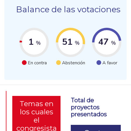
Balance de las votaciones
1
51
47
%
%
%
En contra
Abstención
A favor
Total de
Temas en
proyectos
los cuales
presentados
el
congresista