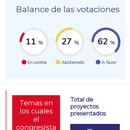
Balance de las votaciones
11
27
62
%
%
%
En contra
Abstención
A favor
Total de
Temas en
proyectos
los cuales
presentados
el
congresista