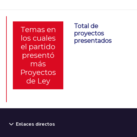
Total de
Temas en
proyectos
los cuales
presentados
el partido
presentó
más
Proyectos
de Ley
Enlaces directos