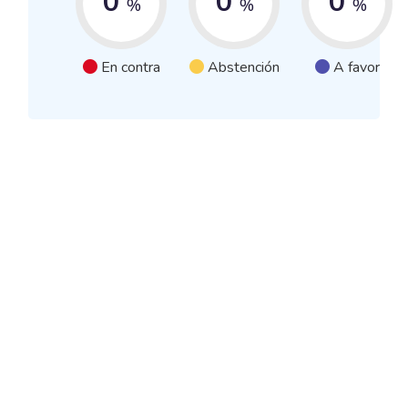
0
0
0
%
%
%
En contra
Abstención
A favor