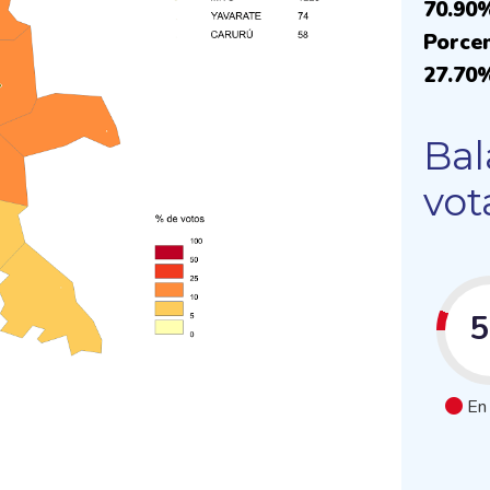
70.90
Porcen
27.70
Bal
vot
En