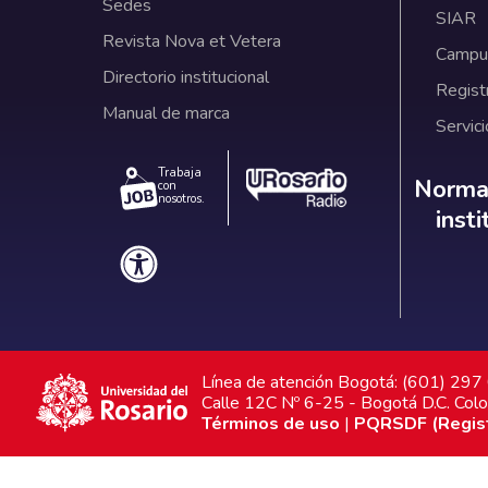
Sedes
SIAR
Revista Nova et Vetera
Campus
Directorio institucional
Regist
Manual de marca
Servici
Trabaja
Norm
Normat
con
nosotros.
inst
Línea de atención Bogotá: (601) 29
Calle 12C Nº 6-25 - Bogotá D.C. Col
Términos de uso
|
PQRSDF (Registr