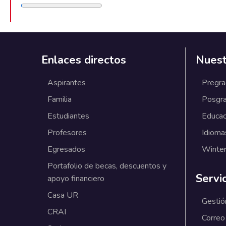
Enlaces directos
Nuest
Aspirantes
Pregr
Familia
Posgr
Estudiantes
Educac
Profesores
Idioma
Egresados
Winter
Portafolio de becas, descuentos y
Servi
apoyo financiero
Casa UR
Gestió
CRAI
Correo