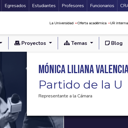
Secundario
Gu
Egresados
Estudiantes
Profesores
Funcionarios
CR
Navegación prin
La Universidad
Oferta académica
UR interna
Proyectos
Temas
Blog
Mónica Liliana Valenci
Partido de la U
Representante a la Cámara