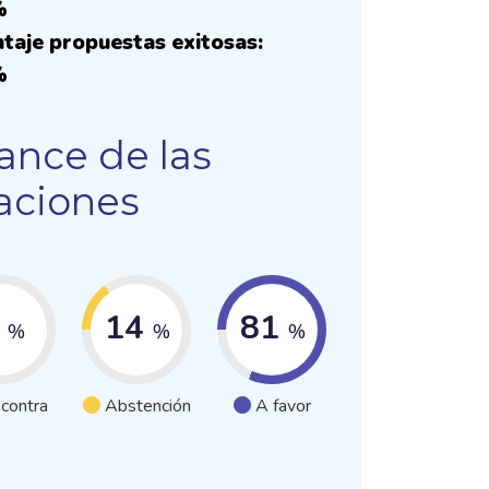
%
taje propuestas exitosas:
%
ance de las
aciones
5
14
81
%
%
%
 contra
Abstención
A favor