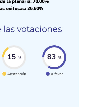
de la plenaria: 70.00%
as exitosas: 26.60%
 las votaciones
15
83
%
%
Abstención
A favor