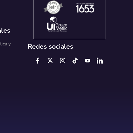
ales
tica y
Redes sociales