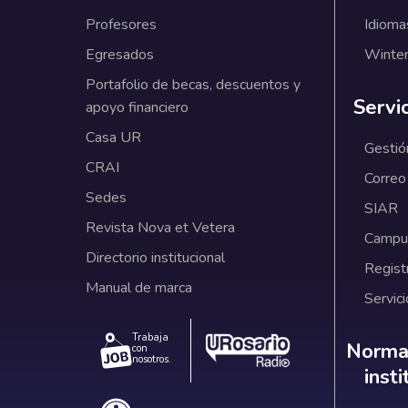
Profesores
Idioma
Egresados
Winter
Portafolio de becas, descuentos y
Servi
apoyo financiero
Casa UR
Gestió
CRAI
Correo
Sedes
SIAR
Revista Nova et Vetera
Campus
Directorio institucional
Regist
Manual de marca
Servici
Trabaja
Norm
Normat
con
nosotros.
inst