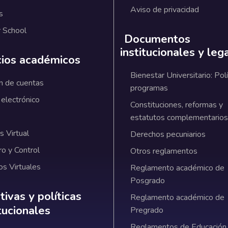
Aviso de privacidad
s
 School
Documentos
institucionales y leg
cios académicos
Bienestar Universitario: Polí
n de cuentas
programas
 electrónico
Constituciones, reformas y
estatutos complementarios
 Virtual
Derechos pecuniarios
ro y Control
Otros reglamentos
os Virtuales
Reglamento académico de
Posgrado
ativas y políticas institucionales
ivas y políticas
Reglamento académico de
itucionales
Pregrado
Reglamentos de Educación