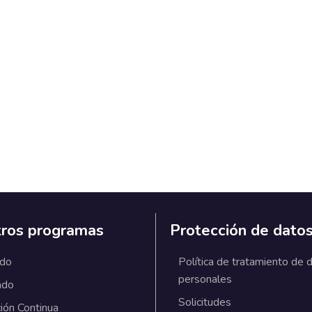
ros programas
Protección de dato
ado
Política de tratamiento de 
personales
ado
Solicitudes
ión Continua