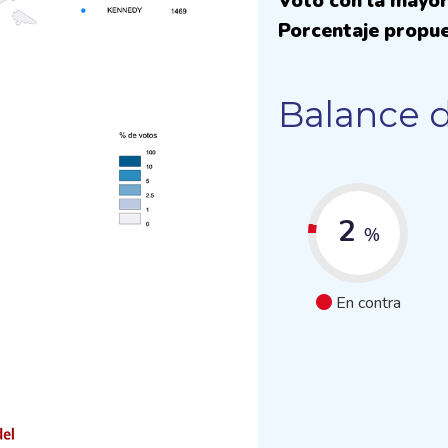
Voto con la mayor
Porcentaje propue
Balance d
2
%
En contra