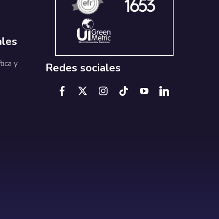
ales
tica y
Redes sociales