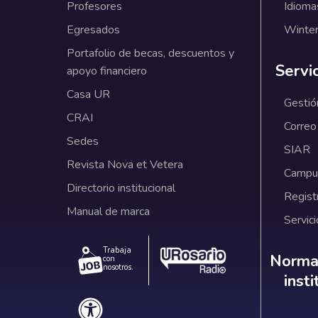
Profesores
Idioma
Egresados
Winter
Portafolio de becas, descuentos y
Servi
apoyo financiero
Casa UR
Gestió
CRAI
Correo
Sedes
SIAR
Revista Nova et Vetera
Campus
Directorio institucional
Regist
Manual de marca
Servici
Trabaja
Norm
Normat
con
nosotros.
inst