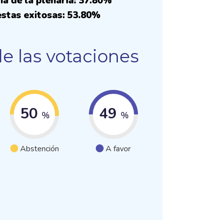
ía de la plenaria: 37.80%
stas exitosas: 53.80%
e las votaciones
50
49
%
%
Abstención
A favor