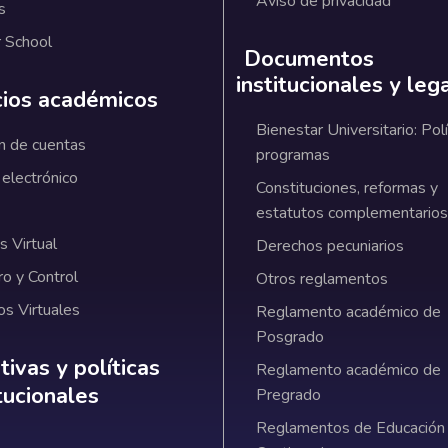
Aviso de privacidad
s
 School
Documentos
institucionales y leg
cios académicos
Bienestar Universitario: Polí
n de cuentas
programas
 electrónico
Constituciones, reformas y
estatutos complementarios
 Virtual
Derechos pecuniarios
ro y Control
Otros reglamentos
os Virtuales
Reglamento académico de
Posgrado
ativas y políticas institucionales
ivas y políticas
Reglamento académico de
itucionales
Pregrado
Reglamentos de Educación