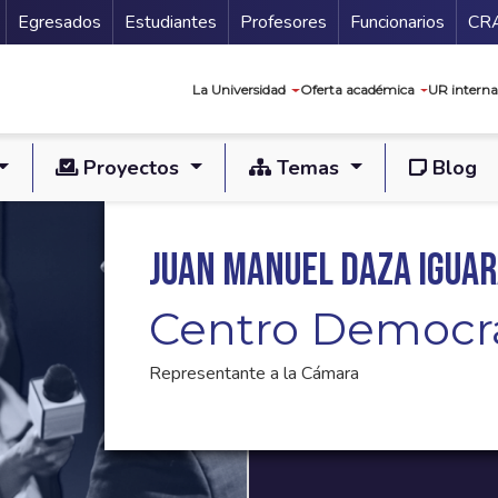
Secundario
Gu
Egresados
Estudiantes
Profesores
Funcionarios
CR
Navegación prin
La Universidad
Oferta académica
UR interna
Proyectos
Temas
Blog
Juan Manuel Daza Igua
Centro Democr
Representante a la Cámara