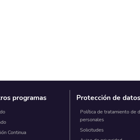
ros programas
Protección de dato
ado
Política de tratamiento de 
personales
ado
Solicitudes
ión Continua