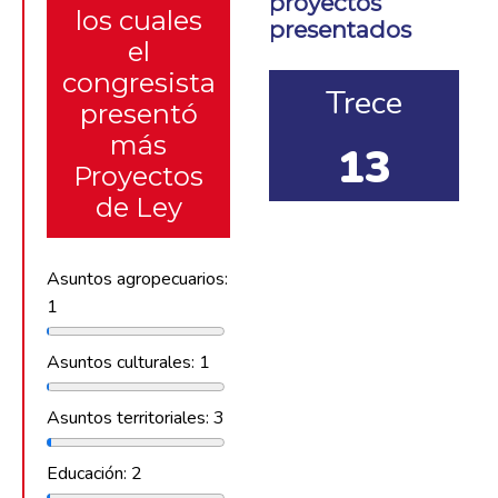
proyectos
los cuales
presentados
el
congresista
Trece
presentó
más
13
Proyectos
de Ley
Asuntos agropecuarios:
1
Asuntos culturales: 1
Asuntos territoriales: 3
Educación: 2