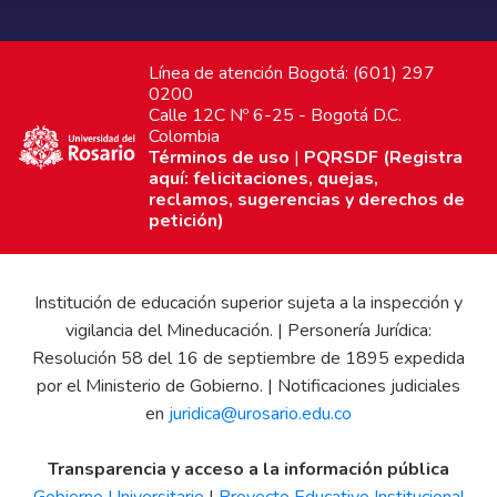
Línea de atención Bogotá: (601) 297
0200
Calle 12C Nº 6-25 - Bogotá D.C.
Colombia
Términos de uso
|
PQRSDF (Registra
aquí: felicitaciones, quejas,
reclamos, sugerencias y derechos de
petición)
Institución de educación superior sujeta a la inspección y
vigilancia del Mineducación. | Personería Jurídica:
Resolución 58 del 16 de septiembre de 1895 expedida
por el Ministerio de Gobierno. | Notificaciones judiciales
en
juridica@urosario.edu.co
Transparencia y acceso a la información pública