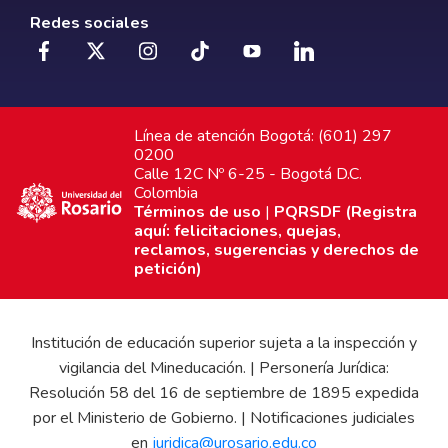
Redes sociales
Línea de atención Bogotá: (601) 297
0200
Calle 12C Nº 6-25 - Bogotá D.C.
Colombia
Términos de uso
|
PQRSDF (Registra
aquí: felicitaciones, quejas,
reclamos, sugerencias y derechos de
petición)
Institución de educación superior sujeta a la inspección y
vigilancia del Mineducación. | Personería Jurídica:
Resolución 58 del 16 de septiembre de 1895 expedida
por el Ministerio de Gobierno. | Notificaciones judiciales
en
juridica@urosario.edu.co