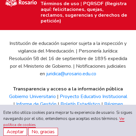
Términos de uso
|
PQRSDF (Registra
aquí: felicitaciones, quejas,
reclamos, sugerencias y derechos de
petición)
Institución de educación superior sujeta a la inspección y
vigilancia del Mineducación. | Personería Jurídica:
Resolución 58 del 16 de septiembre de 1895 expedida
por el Ministerio de Gobierno. | Notificaciones judiciales
en
juridica@urosario.edu.co
Transparencia y acceso a la información pública
Gobierno Universitario
|
Proyecto Educativo Institucional
|
Informe de Gestión
|
Boletín Estadístico
|
Régimen
Tributario
|
Estados Financieros
|
Código de Ética
|
Canal
Este sitio utiliza cookies para mejorar tu experiencia de usuario. Si sigues
navegando por el sitio, entendemos que aceptas estos términos.
de Integridad UR
Ver
política de cookies
Aceptar
No, gracias