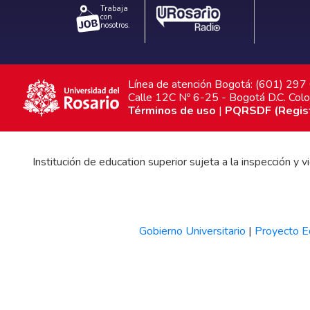
Trabaja
con
nosotros.
Línea de atención Bogotá: (601) 29
Calle 12C Nº 6-25 - Bogotá D.C. Col
Términos de uso
|
PQRSDF (Registr
Institución de education superior sujeta a la inspección y
Gobierno Universitario
|
Proyecto Ed