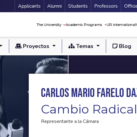
Menu Secundario
Applicants
Alumni
Students
Professors
Offici
Navegación princip
The University
Academic Programs
UR international
Proyectos
Temas
Blog
Carlos Mario Farelo Da
Cambio Radica
Representante a la Cámara