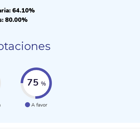
aria: 64.10%
s: 80.00%
otaciones
75
%
n
A favor