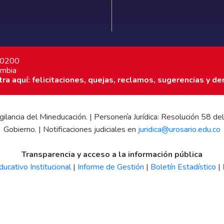
7 0200
ombia
a aquí: felicitaciones, quejas, reclamos, sugerencias y de
 vigilancia del Mineducación. | Personería Jurídica: Resolución 58
Gobierno. | Notificaciones judiciales en
juridica@urosario.edu.co
Transparencia y acceso a la información pública
ucativo Institucional
|
Informe de Gestión
|
Boletín Estadístico
|