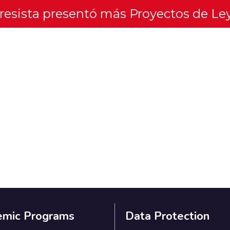
gresista presentó más Proyectos de Le
emic Programs
Data Protection