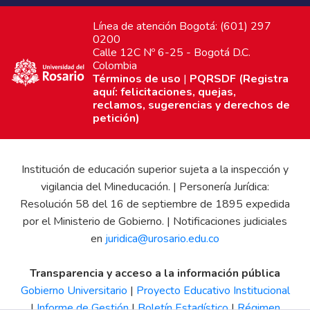
Línea de atención Bogotá: (601) 297
0200
Calle 12C Nº 6-25 - Bogotá D.C.
Colombia
Términos de uso
|
PQRSDF (Registra
aquí: felicitaciones, quejas,
reclamos, sugerencias y derechos de
petición)
Institución de educación superior sujeta a la inspección y
vigilancia del Mineducación. | Personería Jurídica:
Resolución 58 del 16 de septiembre de 1895 expedida
por el Ministerio de Gobierno. | Notificaciones judiciales
en
juridica@urosario.edu.co
Transparencia y acceso a la información pública
Gobierno Universitario
|
Proyecto Educativo Institucional
|
Informe de Gestión
|
Boletín Estadístico
|
Régimen