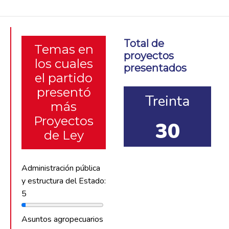
Total de
Temas en
proyectos
los cuales
presentados
el partido
presentó
Treinta
más
Proyectos
30
de Ley
Administración pública
y estructura del Estado:
5
Asuntos agropecuarios