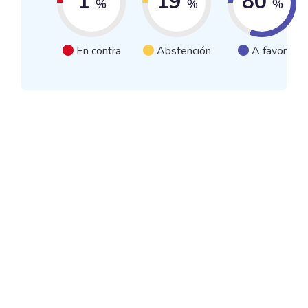
1
19
80
%
%
%
En contra
Abstención
A favor