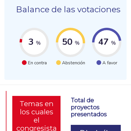
Balance de las votaciones
3
50
47
%
%
%
En contra
Abstención
A favor
Total de
Temas en
proyectos
los cuales
presentados
el
congresista