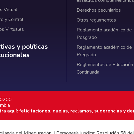
estatutos complementarios
 Virtual
Derechos pecuniarios
ro y Control
Otros reglamentos
os Virtuales
Reglamento académico de
Posgrado
ativas y políticas institucionales
ivas y políticas
Reglamento académico de
itucionales
Pregrado
Reglamentos de Educación
Continuada
7 0200
ombia
a aquí: felicitaciones, quejas, reclamos, sugerencias y de
 vigilancia del Mineducación. | Personería Jurídica: Resolución 58