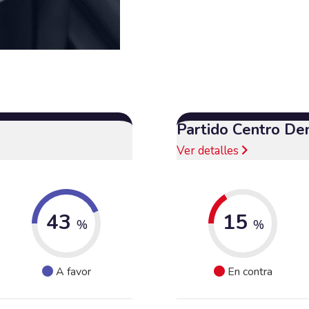
Partido Centro De
Ver detalles
43
15
%
%
A favor
En contra