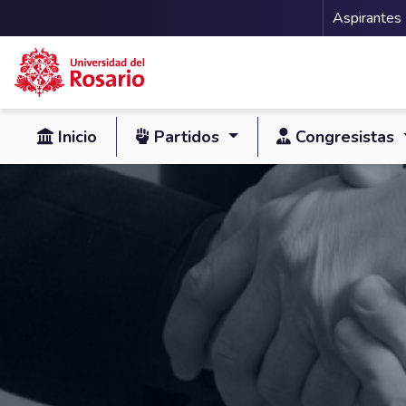
Menu 
Aspirantes
Pasar al contenido principal
Inicio
Partidos
Congresistas