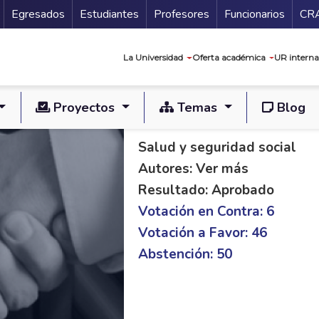
Secundario
Gu
Egresados
Estudiantes
Profesores
Funcionarios
CR
Navegación prin
La Universidad
Oferta académica
UR interna
Proyectos
Temas
Blog
PL S 80/14 C 185/1
Salud y seguridad social
Autores: Ver más
Resultado: Aprobado
Votación en Contra: 6
Votación a Favor: 46
Abstención: 50