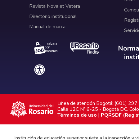
Revista Nova et Vetera
Campus
Directorio institucional
Regist
Manual de marca
Servici
Trabaja
Norm
Normat
con
nosotros.
inst
Línea de atención Bogotá: (601) 29
Calle 12C Nº 6-25 - Bogotá D.C. Col
Términos de uso
|
PQRSDF (Registr
Institución de educación superior sujeta a la inspección y