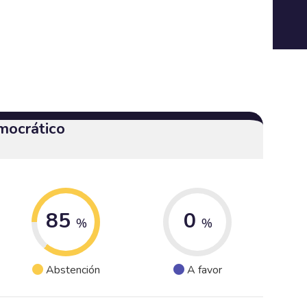
mocrático
85
0
%
%
Abstención
A favor