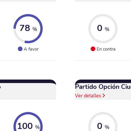
78
0
%
%
A favor
En contra
o
Partido Opción Ci
Ver detalles
100
0
%
%