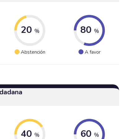
20
80
%
%
Abstención
A favor
udadana
40
60
%
%