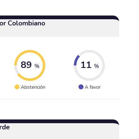
or Colombiano
89
11
%
%
Abstención
A favor
rde