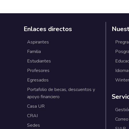
Enlaces directos
Nuest
Aspirantes
Pregr
Familia
Posgr
Estudiantes
Educac
Profesores
Idioma
Egresados
Winter
Portafolio de becas, descuentos y
Servi
apoyo financiero
Casa UR
Gestió
CRAI
Correo
Sedes
SIAR