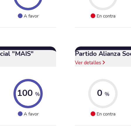
A favor
En contra
cial "MAIS"
Partido Alianza So
Ver detalles
100
0
%
%
A favor
En contra