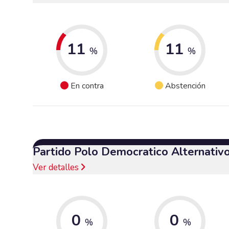
11
11
%
%
En contra
Abstención
Partido Polo Democratico Alternativ
Ver detalles
0
0
%
%