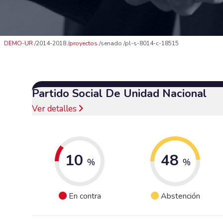
DEMO-UR
2014-2018
proyectos
senado
pl-s-8014-c-18515
Partido Social De Unidad Nacional
Ver detalles
10
48
%
%
En contra
Abstención