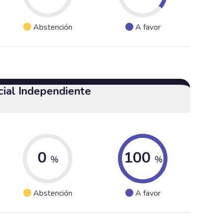
Abstención
A favor
cial Independiente
0
100
%
%
Abstención
A favor