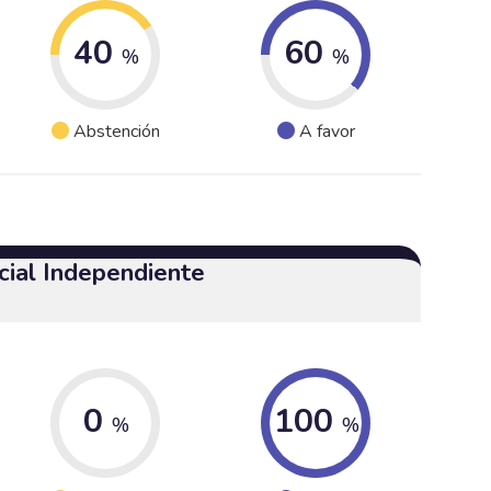
40
60
%
%
Abstención
A favor
cial Independiente
0
100
%
%