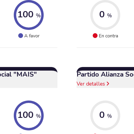
100
0
%
%
A favor
En contra
ocial "MAIS"
Partido Alianza So
Ver detalles
100
0
%
%