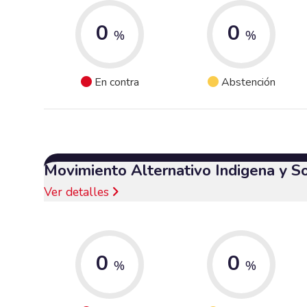
0
0
%
%
En contra
Abstención
Movimiento Alternativo Indigena y S
Ver detalles
0
0
%
%