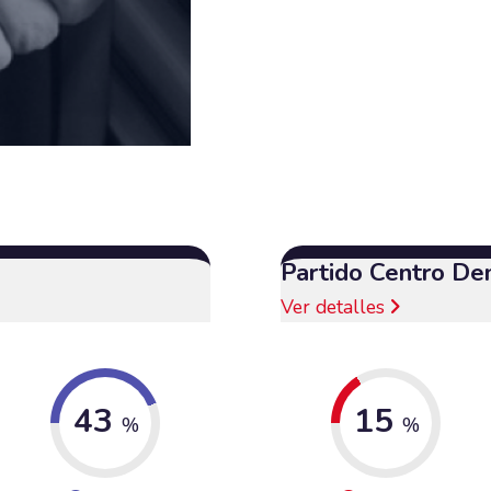
Partido Centro De
Ver detalles
43
15
%
%