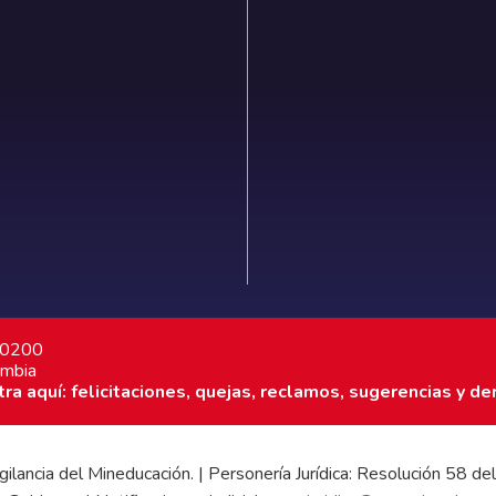
7 0200
ombia
a aquí: felicitaciones, quejas, reclamos, sugerencias y de
 vigilancia del Mineducación. | Personería Jurídica: Resolución 58