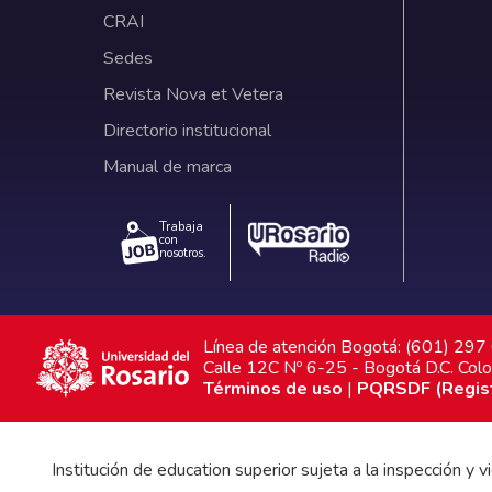
CRAI
Sedes
Revista Nova et Vetera
Directorio institucional
Manual de marca
Trabaja
con
nosotros.
Línea de atención Bogotá: (601) 29
Calle 12C Nº 6-25 - Bogotá D.C. Col
Términos de uso
|
PQRSDF (Registr
Institución de education superior sujeta a la inspección y