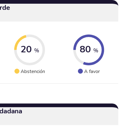
erde
20
80
%
%
Abstención
A favor
udadana