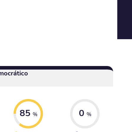
mocrático
85
0
%
%