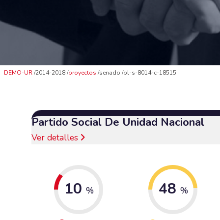
DEMO-UR
2014-2018
proyectos
senado
pl-s-8014-c-18515
Partido Social De Unidad Nacional
Ver detalles
10
48
%
%