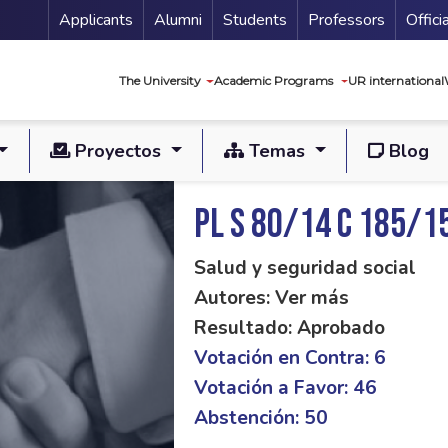
Menu Secundario
Applicants
Alumni
Students
Professors
Offici
Navegación princip
The University
Academic Programs
UR international
Proyectos
Temas
Blog
PL S 80/14 C 185/1
Salud y seguridad social
Autores: Ver más
Resultado: Aprobado
Votación en Contra: 6
Votación a Favor: 46
Abstención: 50