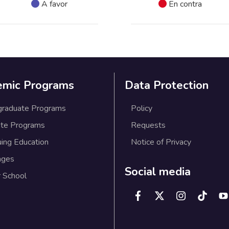
A favor
En contra
emic Programs
Data Protection
graduate Programs
Policy
te Programs
Requests
uing Education
Notice of Privacy
ages
Social media
 School