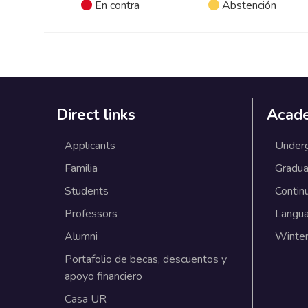
En contra
Abstención
Direct links
Acad
Applicants
Under
Familia
Gradua
Students
Contin
Professors
Langu
Alumni
Winter
Portafolio de becas, descuentos y
apoyo financiero
Casa UR