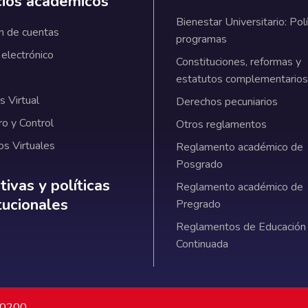
cios académicos
Bienestar Universitario: Polí
n de cuentas
programas
 electrónico
Constituciones, reformas y
estatutos complementarios
 Virtual
Derechos pecuniarios
ro y Control
Otros reglamentos
os Virtuales
Reglamento académico de
Posgrado
ativas y políticas institucionales
ivas y políticas
Reglamento académico de
itucionales
Pregrado
Reglamentos de Educación
Continuada
7 0200