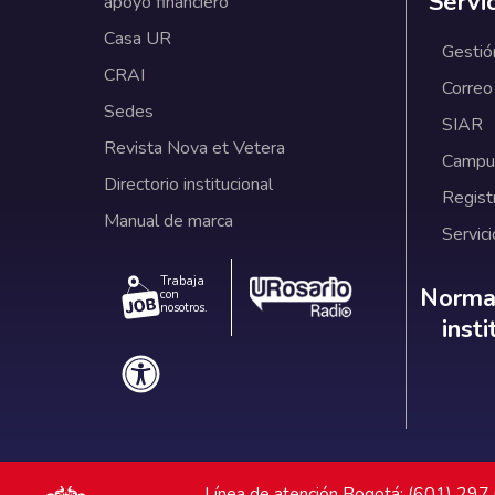
Servi
apoyo financiero
Casa UR
Gestió
CRAI
Correo
Sedes
SIAR
Revista Nova et Vetera
Campus
Directorio institucional
Regist
Manual de marca
Servici
Trabaja
Norm
Normat
con
nosotros.
inst
Línea de atención Bogotá: (601) 29