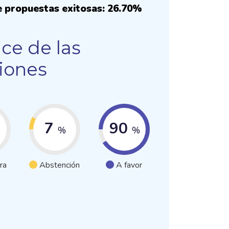
e propuestas exitosas: 26.70%
ce de las
iones
7
90
%
%
ra
Abstención
A favor