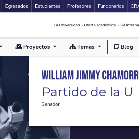
Secundario
Gu
Egresados
Estudiantes
Profesores
Funcionarios
CR
Navegación prin
La Universidad
Oferta académica
UR interna
Proyectos
Temas
Blog
William Jimmy Chamorr
Partido de la U
Senador