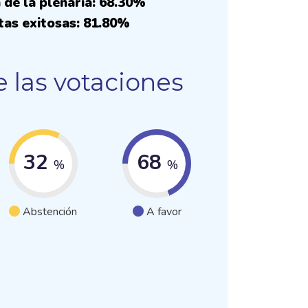
 de la plenaria: 68.30%
tas exitosas: 81.80%
 las votaciones
32
68
%
%
Abstención
A favor