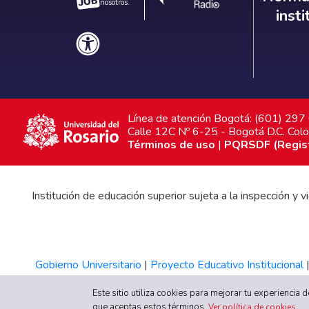
nosotros.
inst
Línea de atención Bogotá: (601) 29
Calle 12C Nº 6-25 - Bogotá D.C. Col
Términos de uso
|
PQRSDF (Registr
Institución de educación superior sujeta a la inspección y
Gobierno Universitario
|
Proyecto Educativo Institucional
Este sitio utiliza cookies para mejorar tu experiencia
que aceptas estos términos.
Ver política de cookies