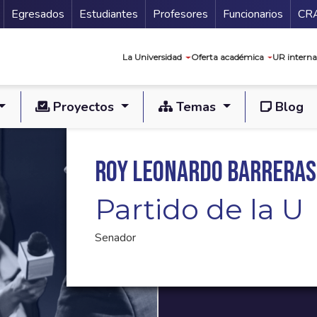
Secundario
Gu
Egresados
Estudiantes
Profesores
Funcionarios
CR
Navegación prin
La Universidad
Oferta académica
UR interna
Proyectos
Temas
Blog
Roy Leonardo Barrera
Partido de la U
Senador