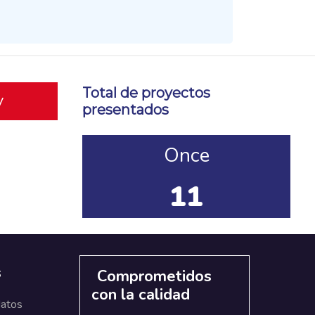
Total de proyectos
y
presentados
Once
11
s
Comprometidos
con la calidad
datos