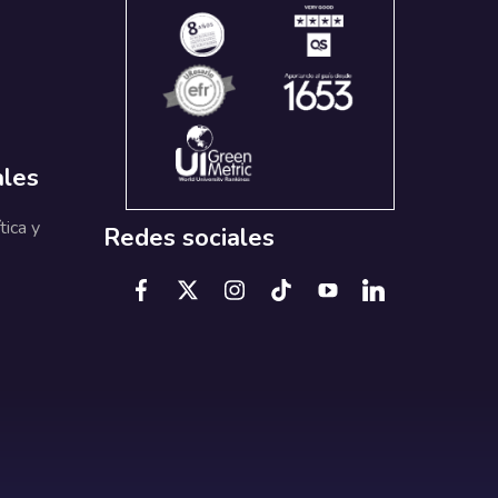
ales
tica y
Redes sociales