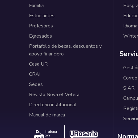
Familia
Posgr
Estudiantes
Educac
Profesores
Idioma
Egresados
Winter
Portafolio de becas, descuentos y
Servi
apoyo financiero
Casa UR
Gestió
CRAI
Correo
Sedes
SIAR
Revista Nova et Vetera
Campus
Directorio institucional
Regist
Manual de marca
Servici
Trabaja
Norm
Normat
con