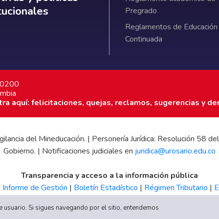
itucionales
Pregrado
Reglamentos de Educación
Continuada
7 0200
ombia
a aquí: felicitaciones, quejas, reclamos, sugerencias y de
 vigilancia del Mineducación. | Personería Jurídica: Resolución 58
Gobierno. | Notificaciones judiciales en
juridica@urosario.edu.co
Transparencia y acceso a la información pública
|
Informe de Gestión
|
Boletín Estadístico
|
Régimen Tributario
|
E
UR
 de usuario. Si sigues navegando por el sitio, entendemos