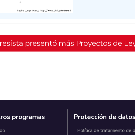
gresista presentó más Proyectos de Le
ros programas
Protección de dato
ado
Política de tratamiento de 