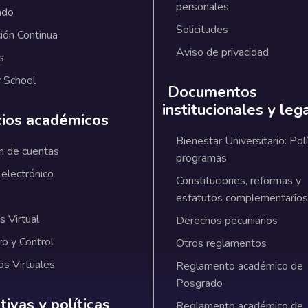
personales
ado
Solicitudes
ión Continua
Aviso de privacidad
s
 School
Documentos
institucionales y leg
cios académicos
Bienestar Universitario: Polí
n de cuentas
programas
 electrónico
Constituciones, reformas y
estatutos complementarios
 Virtual
Derechos pecuniarios
ro y Control
Otros reglamentos
os Virtuales
Reglamento académico de
Posgrado
ativas y políticas institucionales
ivas y políticas
Reglamento académico de