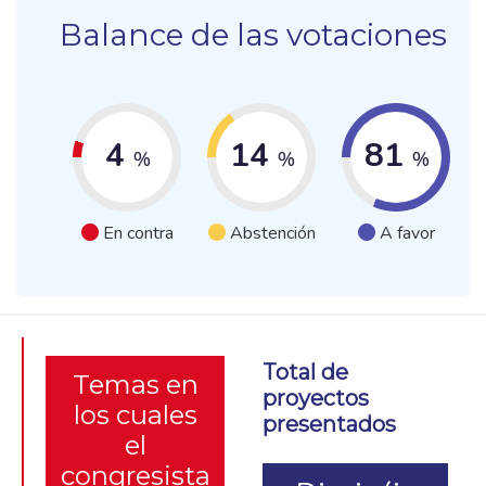
Balance de las votaciones
4
14
81
%
%
%
En contra
Abstención
A favor
Total de
Temas en
proyectos
los cuales
presentados
el
congresista