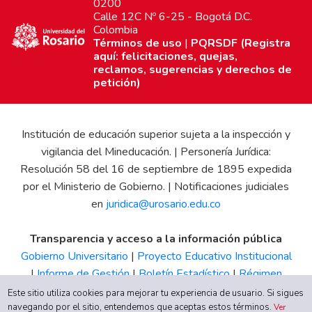
0200
Calle 12C Nº 6-25 - Bogotá D.C.
Colombia
Términos de uso
|
PQRSDF (Registra
aquí: felicitaciones, quejas,
reclamos, sugerencias y derechos de
petición)
Institución de educación superior sujeta a la inspección y
vigilancia del Mineducación. | Personería Jurídica:
Resolución 58 del 16 de septiembre de 1895 expedida
por el Ministerio de Gobierno. | Notificaciones judiciales
en
juridica@urosario.edu.co
Transparencia y acceso a la información pública
Gobierno Universitario
|
Proyecto Educativo Institucional
|
Informe de Gestión
|
Boletín Estadístico
|
Régimen
Tributario
|
Estados Financieros
|
Código de Ética
|
Canal
Este sitio utiliza cookies para mejorar tu experiencia de usuario. Si sigues
navegando por el sitio, entendemos que aceptas estos términos.
de Integridad UR
Ver