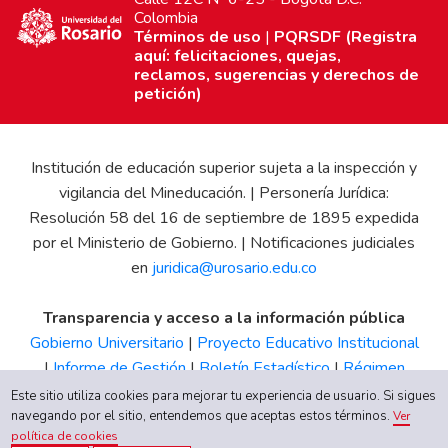
Colombia
Términos de uso
|
PQRSDF (Registra
aquí: felicitaciones, quejas,
reclamos, sugerencias y derechos de
petición)
Institución de educación superior sujeta a la inspección y
vigilancia del Mineducación. | Personería Jurídica:
Resolución 58 del 16 de septiembre de 1895 expedida
por el Ministerio de Gobierno. | Notificaciones judiciales
en
juridica@urosario.edu.co
Transparencia y acceso a la información pública
Gobierno Universitario
|
Proyecto Educativo Institucional
|
Informe de Gestión
|
Boletín Estadístico
|
Régimen
Tributario
|
Estados Financieros
|
Código de Ética
|
Canal
Este sitio utiliza cookies para mejorar tu experiencia de usuario. Si sigues
navegando por el sitio, entendemos que aceptas estos términos.
de Integridad UR
Ver
política de cookies